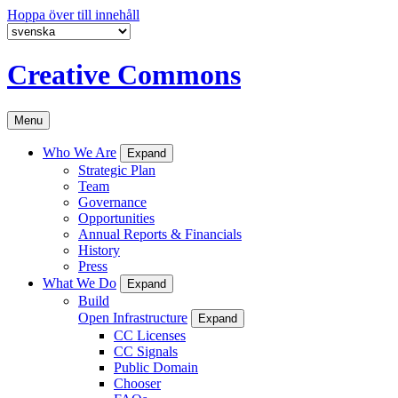
Hoppa över till innehåll
Creative Commons
Menu
Who We Are
Expand
Strategic Plan
Team
Governance
Opportunities
Annual Reports & Financials
History
Press
What We Do
Expand
Build
Open Infrastructure
Expand
CC Licenses
CC Signals
Public Domain
Chooser