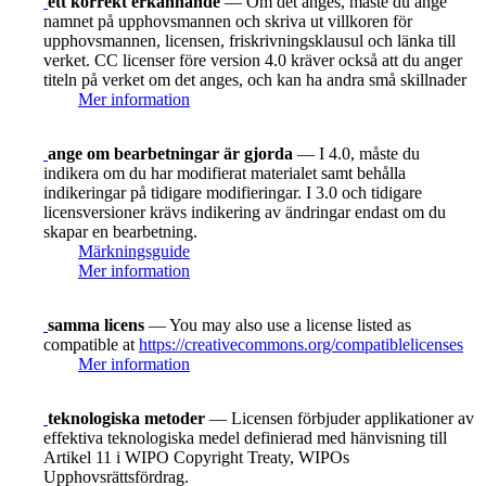
ett korrekt erkännande
— Om det anges, måste du ange
namnet på upphovsmannen och skriva ut villkoren för
upphovsmannen, licensen, friskrivningsklausul och länka till
verket. CC licenser före version 4.0 kräver också att du anger
titeln på verket om det anges, och kan ha andra små skillnader
Mer information
ange om bearbetningar är gjorda
— I 4.0, måste du
indikera om du har modifierat materialet samt behålla
indikeringar på tidigare modifieringar. I 3.0 och tidigare
licensversioner krävs indikering av ändringar endast om du
skapar en bearbetning.
Märkningsguide
Mer information
samma licens
— You may also use a license listed as
compatible at
https://creativecommons.org/compatiblelicenses
Mer information
teknologiska metoder
— Licensen förbjuder applikationer av
effektiva teknologiska medel definierad med hänvisning till
Artikel 11 i WIPO Copyright Treaty, WIPOs
Upphovsrättsfördrag.