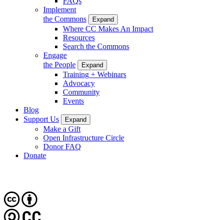
FAQs
Implement
the Commons
Expand
Where CC Makes An Impact
Resources
Search the Commons
Engage
the People
Expand
Training + Webinars
Advocacy
Community
Events
Blog
Support Us
Expand
Make a Gift
Open Infrastructure Circle
Donor FAQ
Donate
CC