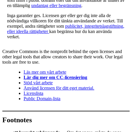
som finns i public domain eller där ditt användande är tillåtet av
en tillämplig
undantag eller begränsning
.
Inga garantier ges. Licensen ger eller ger dig inte alla de
nödvändiga villkoren för ditt tänkta användande av verket. Till
exempel, andra rättigheter som
publicitet, integritetslagstiftning,
eller ideella rättigheter
kan begränsa hur du kan använda
verket.
Creative Commons is the nonprofit behind the open licenses and
other legal tools that allow creators to share their work. Our legal
tools are free to use.
Läs mer om vårt arbete
Lär dig mer om CC-licensiering
Stöd vårt arbete
Använd licensen för ditt eget material.
Licenslista
Public Domain-lista
Footnotes