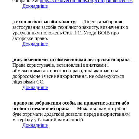
compatible at
https://creativecommons.org/compatiblelicenses
Докладніше
технологічні засоби захисту,
— Ліцензія забороняє
застосування засобів технічного захисту, визначених з
урахуванням положень Статті 11 Угоди ВОІВ про
авторське право.
Докладніше
виключеннями та обмеженнями авторського права
—
Права користувачів, встановлені винятками і
обмеженнями авторського права, такі як право на
добросовісне і чесне використання, не обмежуються
ліцензіями СС.
Докладніше
право на зображення особи, на приватне життя або
особисті немайнові права
— Можливо вам потрібно
буде отримати додаткові дозволи перед використанням
матеріалу у бажаний вами спосіб.
Докладніше