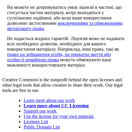
Ви можете не дотримуватись умов ліцензії в частині, що
стосується частин матеріалу, котрі знаходяться у
суспільному надбанні, або коли ваше використання
дозволене застосовними
виключеннями та обмеженнями
авторського права
.
Не надається жодних гарантій. Ліцензія може не надавати
всіх необхідних дозволів, необхідних для вашого
використання матеріалу. Наприклад, інші права, такі як
право на зображення особи, на приватне життя або
особисті немайнові права
можуть обмежувати ваші
можливості використовувати матеріал.
Creative Commons is the nonprofit behind the open licenses and
other legal tools that allow creators to share their work. Our legal
tools are free to use.
Learn more about our work
Learn more about CC Licensing
Support our work
Use the license for your own material.
Licenses List
Public Domain List