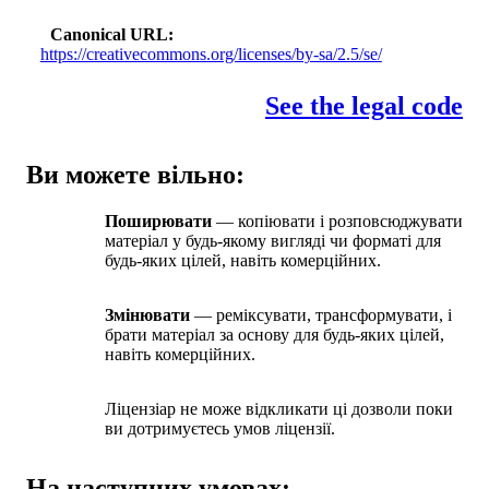
Canonical URL
https://creativecommons.org/licenses/by-sa/2.5/se/
See the legal code
Ви можете вільно:
Поширювати
— копіювати і розповсюджувати
матеріал у будь-якому вигляді чи форматі для
будь-яких цілей, навіть комерційних.
Змінювати
— реміксувати, трансформувати, і
брати матеріал за основу для будь-яких цілей,
навіть комерційних.
Ліцензіар не може відкликати ці дозволи поки
ви дотримуєтесь умов ліцензії.
На наступних умовах: