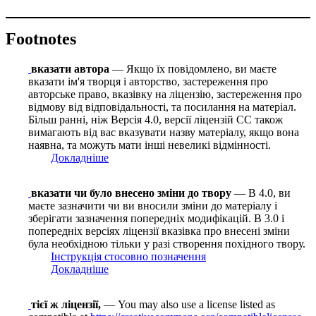
Footnotes
вказати автора
— Якщо їх повідомлено, ви маєте
вказати ім'я творця і авторство, застереження про
авторське право, вказівку на ліцензію, застереження про
відмову від відповідальності, та посилання на матеріал.
Більш ранні, ніж Версія 4.0, версії ліцензій CC також
вимагають від вас вказувати назву матеріалу, якщо вона
наявна, та можуть мати інші невеликі відмінності.
Докладніше
вказати чи було внесено зміни до твору
— В 4.0, ви
маєте зазначити чи ви вносили зміни до матеріалу і
зберігати зазначення попередніх модифікацій. В 3.0 і
попередніх версіях ліцензії вказівка про внесені зміни
була необхідною тільки у разі створення похідного твору.
Інструкція стосовно позначення
Докладніше
тієї ж ліцензії,
— You may also use a license listed as