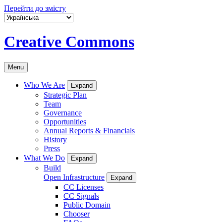
Перейти до змісту
Creative Commons
Menu
Who We Are
Expand
Strategic Plan
Team
Governance
Opportunities
Annual Reports & Financials
History
Press
What We Do
Expand
Build
Open Infrastructure
Expand
CC Licenses
CC Signals
Public Domain
Chooser