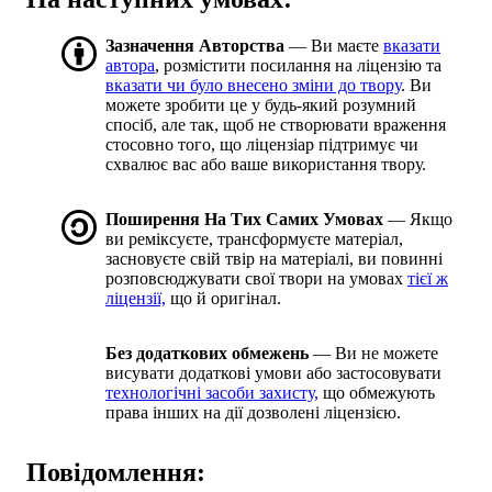
Зазначення Авторства
— Ви маєте
вказати
автора
, розмістити посилання на ліцензію та
вказати чи було внесено зміни до твору
. Ви
можете зробити це у будь-який розумний
спосіб, але так, щоб не створювати враження
стосовно того, що ліцензіар підтримує чи
схвалює вас або ваше використання твору.
Поширення На Тих Самих Умовах
— Якщо
ви реміксуєте, трансформуєте матеріал,
засновуєте свій твір на матеріалі, ви повинні
розповсюджувати свої твори на умовах
тієї ж
ліцензії,
що й оригінал.
Без додаткових обмежень
— Ви не можете
висувати додаткові умови або застосовувати
технологічні засоби захисту,
що обмежують
права інших на дії дозволені ліцензією.
Повідомлення: