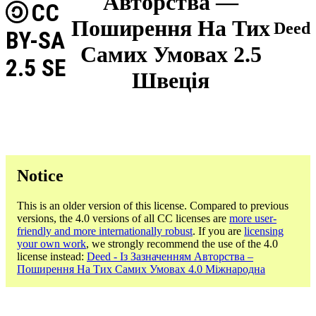
Авторства —
CC
Поширення На Тих
Deed
BY-SA
Самих Умовах 2.5
2.5 SE
Швеція
Notice
This is an older version of this license. Compared to previous
versions, the 4.0 versions of all CC licenses are
more user-
friendly and more internationally robust
. If you are
licensing
your own work
, we strongly recommend the use of the 4.0
license instead:
Deed - Із Зазначенням Авторства –
Поширення На Тих Самих Умовах 4.0 Міжнародна