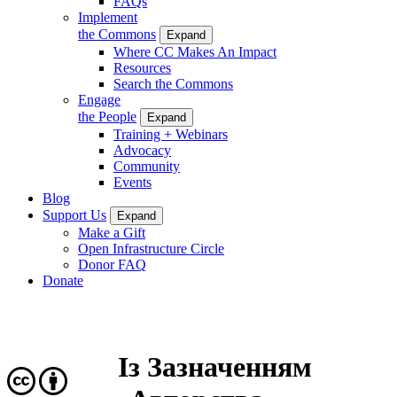
FAQs
Implement
the Commons
Expand
Where CC Makes An Impact
Resources
Search the Commons
Engage
the People
Expand
Training + Webinars
Advocacy
Community
Events
Blog
Support Us
Expand
Make a Gift
Open Infrastructure Circle
Donor FAQ
Donate
Із Зазначенням