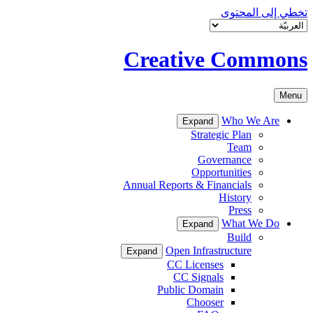
تخطي إلى المحتوى
Creative Commons
Menu
Who We Are
Expand
Strategic Plan
Team
Governance
Opportunities
Annual Reports & Financials
History
Press
What We Do
Expand
Build
Open Infrastructure
Expand
CC Licenses
CC Signals
Public Domain
Chooser