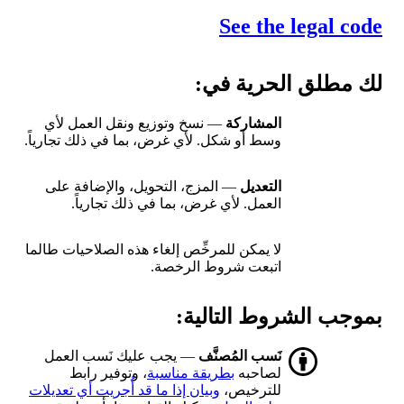
See the legal code
لك مطلق الحرية في:
المشاركة
— نسخ وتوزيع ونقل العمل لأي
وسط أو شكل. لأي غرض، بما في ذلك تجارياً.
التعديل
— المزج، التحويل، والإضافة على
العمل. لأي غرض، بما في ذلك تجارياً.
لا يمكن للمرخِّص إلغاء هذه الصلاحيات طالما
اتبعت شروط الرخصة.
بموجب الشروط التالية:
نَسب المُصنَّف
— يجب عليك نَسب العمل
لصاحبه
بطريقة مناسبة
، وتوفير رابط
للترخيص،
وبيان إذا ما قد أُجريت أي تعديلات