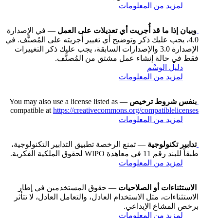
لمزيد من المعلومات
وبيان إذا ما قد أُجريت أي تعديلات على العمل
— في الإصدارة
4.0، يجب عليك ذكر وتوضيح أي تغيير أجريته على المُصنَّف. في
الإصدارة 3.0 والإصدارات السابقة، يجب عليك ذكر التغييرات
فقط في حالة إنشاء عمل مشتق من المُصنَّف.
دليل الوسْم
لمزيد من المعلومات
بنفس شروط ترخيص
— You may also use a license listed as
compatible at
https://creativecommons.org/compatiblelicenses
لمزيد من المعلومات
تدابير تكنولوجية
— تمنع الرخصة تطبيق التدابير التكنولوجية،
طبقاً للبند رقم 11 في معاهدة WIPO لحقوق الملكية الفكرية.
لمزيد من المعلومات
الاستثناءات أو الصلاحيات
— حقوق المستخدمين في إطار
الاستثناءات، مثل الاستخدام العادل، والتعامل العادل، لا تتأثر
برخص المشاع الإبداعي.
لمزيد من المعلومات