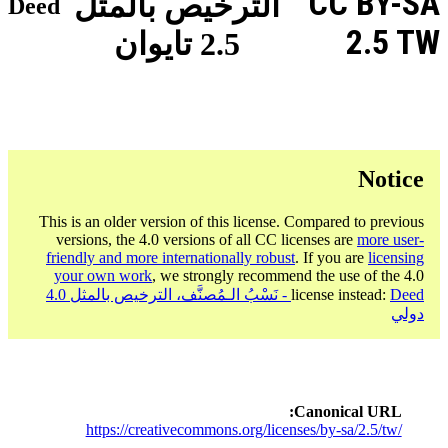
CC BY-SA
الترخيص بالمثل
Deed
2.5 TW
2.5 تايوان
Notice
This is an older version of this license. Compared to previous
versions, the 4.0 versions of all CC licenses are
more user-
friendly and more internationally robust
. If you are
licensing
your own work
, we strongly recommend the use of the 4.0
license instead:
Deed - نَسْبُ الـمُصنَّف، الترخيص بالمثل 4.0
دولي
Canonical URL
https://creativecommons.org/licenses/by-sa/2.5/tw/