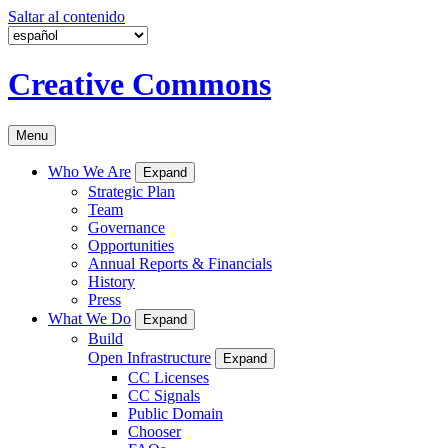
Saltar al contenido
Creative Commons
Menu
Who We Are
Expand
Strategic Plan
Team
Governance
Opportunities
Annual Reports & Financials
History
Press
What We Do
Expand
Build
Open Infrastructure
Expand
CC Licenses
CC Signals
Public Domain
Chooser