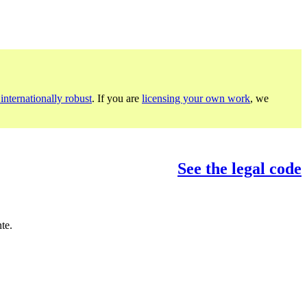
internationally robust
. If you are
licensing your own work
, we
See the legal code
te.