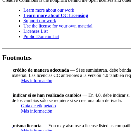
Creative Commons is the nonprofit behind the open licenses and other le
Learn more about our work
Learn more about CC Licensing
Support our work
Use the license for your own material.
Licenses List
Public Domain List
Footnotes
crédito de manera adecuada
— Si se suministran, debe brindar 
material. Las licencias CC anteriores a la versión 4.0 también requ
Más información
indicar si se han realizado cambios
— En 4.0, debe indicar si h
de los cambios sólo se requiere si se crea una obra derivada.
Guía de etiquetado
Más información
misma licencia
— You may also use a license listed as compatib
Más información