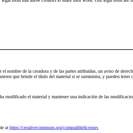
gal tools that allow creators to share their work. Our legal tools are fr
el nombre de la creadora y de las partes atribuidas, un aviso de derecho
ieren que brinde el título del material si se suministra, y pueden tener o
a modificado el material y mantener una indicación de las modificaciones
le at
https://creativecommons.org/compatiblelicenses