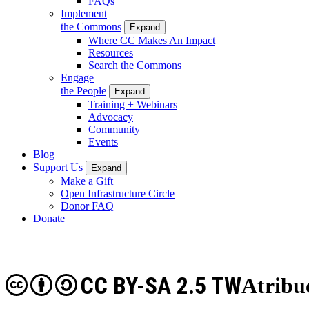
FAQs
Implement
the Commons
Expand
Where CC Makes An Impact
Resources
Search the Commons
Engage
the People
Expand
Training + Webinars
Advocacy
Community
Events
Blog
Support Us
Expand
Make a Gift
Open Infrastructure Circle
Donor FAQ
Donate
CC BY-SA 2.5 TW
Atribu