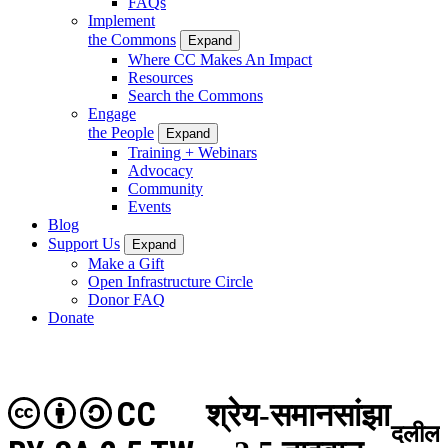
FAQs
Implement
the Commons
Expand
Where CC Makes An Impact
Resources
Search the Commons
Engage
the People
Expand
Training + Webinars
Advocacy
Community
Events
Blog
Support Us
Expand
Make a Gift
Open Infrastructure Circle
Donor FAQ
Donate
CC
श्रेय-समानसांझा
दलील