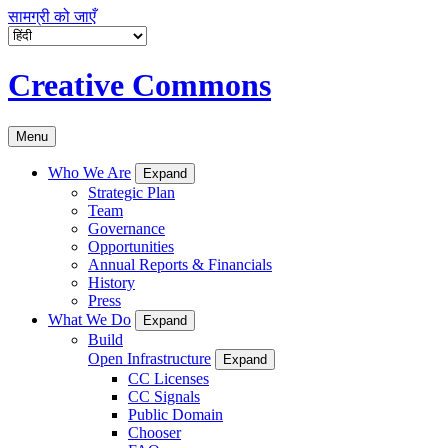
सामग्री को जाएँ
Creative Commons
Menu
Who We Are
Expand
Strategic Plan
Team
Governance
Opportunities
Annual Reports & Financials
History
Press
What We Do
Expand
Build
Open Infrastructure
Expand
CC Licenses
CC Signals
Public Domain
Chooser