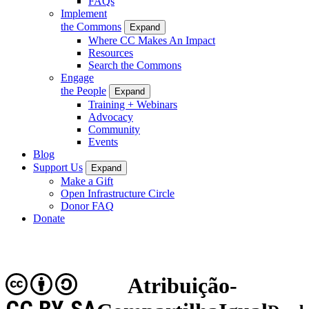
FAQs
Implement
the Commons
Expand
Where CC Makes An Impact
Resources
Search the Commons
Engage
the People
Expand
Training + Webinars
Advocacy
Community
Events
Blog
Support Us
Expand
Make a Gift
Open Infrastructure Circle
Donor FAQ
Donate
Atribuição-