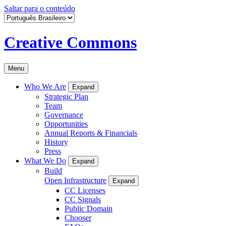
Saltar para o conteúdo
Creative Commons
Menu
Who We Are
Expand
Strategic Plan
Team
Governance
Opportunities
Annual Reports & Financials
History
Press
What We Do
Expand
Build
Open Infrastructure
Expand
CC Licenses
CC Signals
Public Domain
Chooser