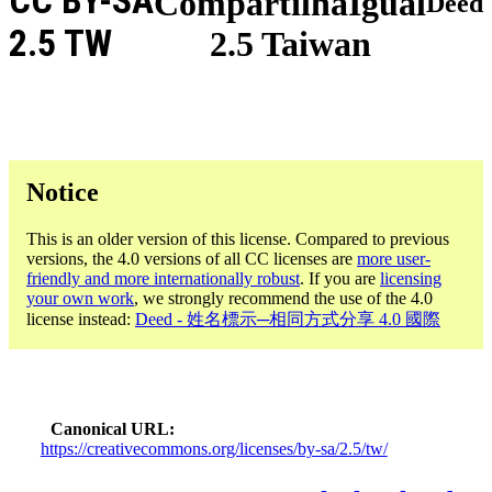
CC BY-SA
CompartilhaIgual
Deed
2.5 TW
2.5 Taiwan
Notice
This is an older version of this license. Compared to previous
versions, the 4.0 versions of all CC licenses are
more user-
friendly and more internationally robust
. If you are
licensing
your own work
, we strongly recommend the use of the 4.0
license instead:
Deed - 姓名標示─相同方式分享 4.0 國際
Canonical URL
https://creativecommons.org/licenses/by-sa/2.5/tw/