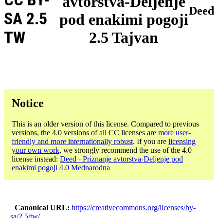
avtorstva-Deljenje
Deed
SA 2.5
pod enakimi pogoji
TW
2.5 Tajvan
Notice
This is an older version of this license. Compared to previous
versions, the 4.0 versions of all CC licenses are
more user-
friendly and more internationally robust
. If you are
licensing
your own work
, we strongly recommend the use of the 4.0
license instead:
Deed - Priznanje avtorstva-Deljenje pod
enakimi pogoji 4.0 Mednarodna
Canonical URL
https://creativecommons.org/licenses/by-
sa/2.5/tw/