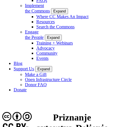
FAQs
Implement
the Commons
Expand
Where CC Makes An Impact
Resources
Search the Commons
Engage
the People
Expand
Training + Webinars
Advocacy
Community
Events
Blog
Support Us
Expand
Make a Gift
Open Infrastructure Circle
Donor FAQ
Donate
Priznanje
CC BY-