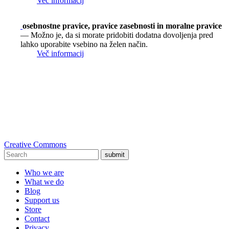
Več informacij
osebnostne pravice, pravice zasebnosti in moralne pravice
— Možno je, da si morate pridobiti dodatna dovoljenja pred
lahko uporabite vsebino na želen način.
Več informacij
Creative Commons
submit
Who we are
What we do
Blog
Support us
Store
Contact
Privacy