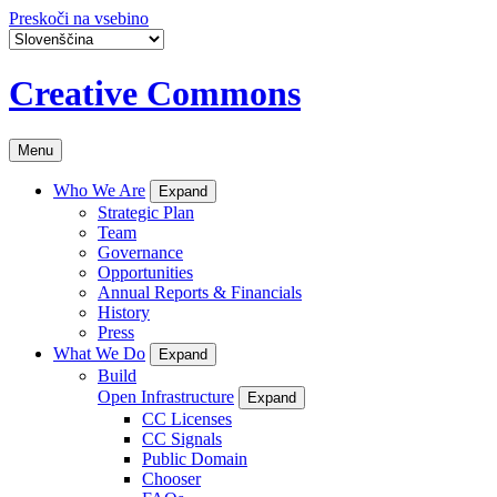
Preskoči na vsebino
Creative Commons
Menu
Who We Are
Expand
Strategic Plan
Team
Governance
Opportunities
Annual Reports & Financials
History
Press
What We Do
Expand
Build
Open Infrastructure
Expand
CC Licenses
CC Signals
Public Domain
Chooser