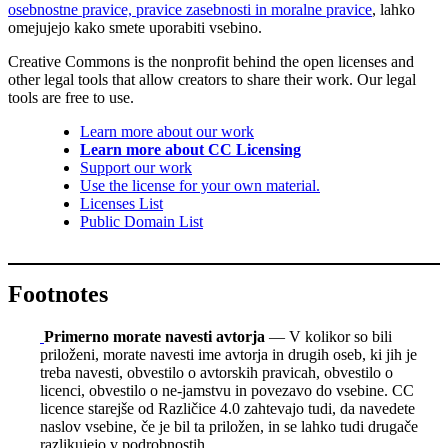
osebnostne pravice, pravice zasebnosti in moralne pravice
, lahko
omejujejo kako smete uporabiti vsebino.
Creative Commons is the nonprofit behind the open licenses and
other legal tools that allow creators to share their work. Our legal
tools are free to use.
Learn more about our work
Learn more about CC Licensing
Support our work
Use the license for your own material.
Licenses List
Public Domain List
Footnotes
Primerno morate navesti avtorja
— V kolikor so bili
priloženi, morate navesti ime avtorja in drugih oseb, ki jih je
treba navesti, obvestilo o avtorskih pravicah, obvestilo o
licenci, obvestilo o ne-jamstvu in povezavo do vsebine. CC
licence starejše od Različice 4.0 zahtevajo tudi, da navedete
naslov vsebine, če je bil ta priložen, in se lahko tudi drugače
razlikujejo v podrobnostih.