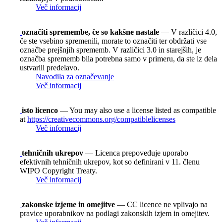
Več informacij
označiti spremembe, če so kakšne nastale
— V različici 4.0,
če ste vsebino spremenili, morate to označiti ter obdržati vse
označbe prejšnjih sprememb. V različici 3.0 in starejših, je
označba sprememb bila potrebna samo v primeru, da ste iz dela
ustvarili predelavo.
Navodila za označevanje
Več informacij
isto licenco
— You may also use a license listed as compatible
at
https://creativecommons.org/compatiblelicenses
Več informacij
tehničnih ukrepov
— Licenca prepoveduje uporabo
efektivnih tehničnih ukrepov, kot so definirani v 11. členu
WIPO Copyright Treaty.
Več informacij
zakonske izjeme in omejitve
— CC licence ne vplivajo na
pravice uporabnikov na podlagi zakonskih izjem in omejitev.