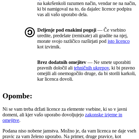
na kakršenkoli razumen način, vendar ne na način,
ki bi namigoval na to, da dajalec licence podpira
vas ali vašo uporabo dela.
Deljenje pod enakimi pogoji
— Če vsebino
uredite, predelate (remixate) ali gradite na njej,
morate svojo različico razširjati pod
isto licenco
kot izvirnik.
Brez dodatnih omejitev
— Ne smete uporabiti
pravnih določil ali
tehničnih ukrepov
, ki bi pravno
omejili ali onemogočilo druge, da bi storili karkoli,
kar licenca dovoli.
Opombe:
Ni se vam treba držati licence za elemente vsebine, ki so v javni
domeni, ali kjer vašo uporabo dovoljujejo
zakonske izjeme in
omejitve
.
Podana niso nobene jamstva. Možno je, da vam licenca ne daje vseh
pravic za vam želeno uporabo. Na primer, druge pravice, kot