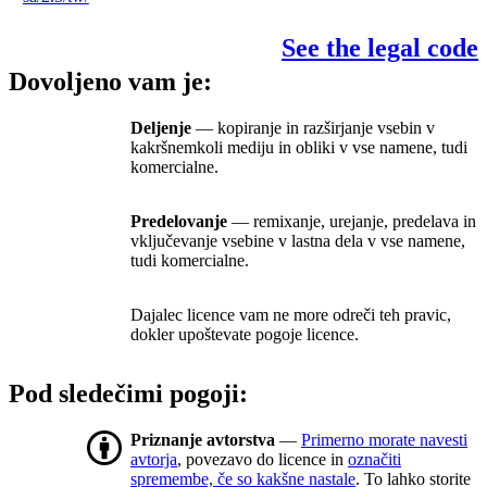
See the legal code
Dovoljeno vam je:
Deljenje
— kopiranje in razširjanje vsebin v
kakršnemkoli mediju in obliki v vse namene, tudi
komercialne.
Predelovanje
— remixanje, urejanje, predelava in
vključevanje vsebine v lastna dela v vse namene,
tudi komercialne.
Dajalec licence vam ne more odreči teh pravic,
dokler upoštevate pogoje licence.
Pod sledečimi pogoji:
Priznanje avtorstva
—
Primerno morate navesti
avtorja
, povezavo do licence in
označiti
spremembe, če so kakšne nastale
. To lahko storite