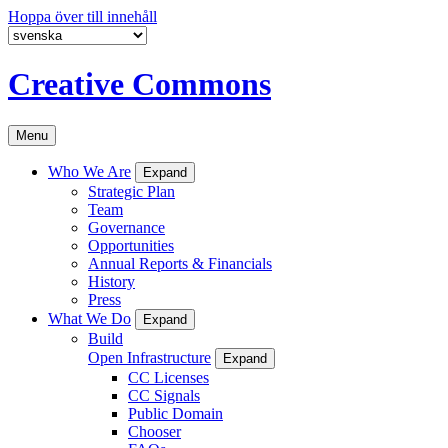
Hoppa över till innehåll
Creative Commons
Menu
Who We Are
Expand
Strategic Plan
Team
Governance
Opportunities
Annual Reports & Financials
History
Press
What We Do
Expand
Build
Open Infrastructure
Expand
CC Licenses
CC Signals
Public Domain
Chooser