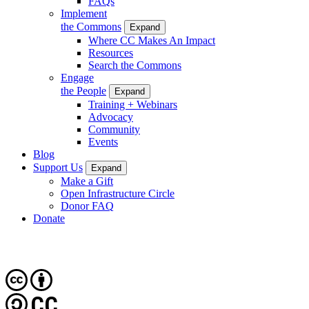
FAQs
Implement
the Commons
Expand
Where CC Makes An Impact
Resources
Search the Commons
Engage
the People
Expand
Training + Webinars
Advocacy
Community
Events
Blog
Support Us
Expand
Make a Gift
Open Infrastructure Circle
Donor FAQ
Donate
CC