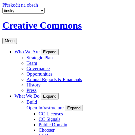
Přeskočit na obsah
Creative Commons
Menu
Who We Are
Expand
Strategic Plan
Team
Governance
Opportunities
Annual Reports & Financials
History
Press
What We Do
Expand
Build
Open Infrastructure
Expand
CC Licenses
CC Signals
Public Domain
Chooser