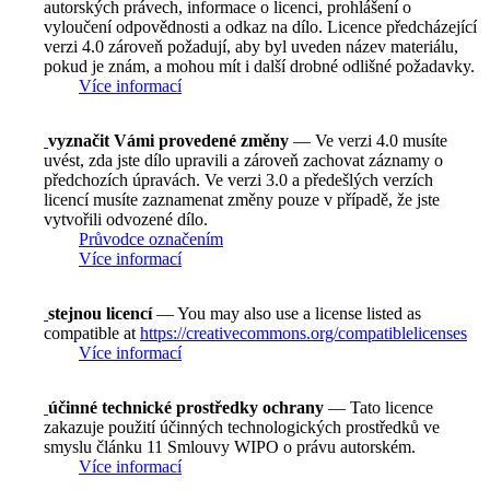
autorských právech, informace o licenci, prohlášení o
vyloučení odpovědnosti a odkaz na dílo. Licence předcházející
verzi 4.0 zároveň požadují, aby byl uveden název materiálu,
pokud je znám, a mohou mít i další drobné odlišné požadavky.
Více informací
vyznačit Vámi provedené změny
— Ve verzi 4.0 musíte
uvést, zda jste dílo upravili a zároveň zachovat záznamy o
předchozích úpravách. Ve verzi 3.0 a předešlých verzích
licencí musíte zaznamenat změny pouze v případě, že jste
vytvořili odvozené dílo.
Průvodce označením
Více informací
stejnou licencí
— You may also use a license listed as
compatible at
https://creativecommons.org/compatiblelicenses
Více informací
účinné technické prostředky ochrany
— Tato licence
zakazuje použití účinných technologických prostředků ve
smyslu článku 11 Smlouvy WIPO o právu autorském.
Více informací