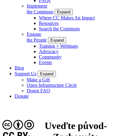
FAQs
Implement
the Commons
Expand
Where CC Makes An Impact
Resources
Search the Commons
Engage
the People
Expand
Training + Webinars
Advocacy
Community
Events
Blog
Support Us
Expand
Make a Gift
Open Infrastructure Circle
Donor FAQ
Donate
Uveďte původ-
CC BY-