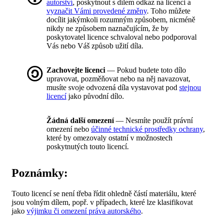
autorství
, poskytnout s dílem odkaz na licenci a
vyznačit Vámi provedené změny
. Toho můžete
docílit jakýmkoli rozumným způsobem, nicméně
nikdy ne způsobem naznačujícím, že by
poskytovatel licence schvaloval nebo podporoval
Vás nebo Váš způsob užití díla.
Zachovejte licenci
— Pokud budete toto dílo
upravovat, pozměňovat nebo na něj navazovat,
musíte svoje odvozená díla vystavovat pod
stejnou
licencí
jako původní dílo.
Žádná další omezení
— Nesmíte použít právní
omezení nebo
účinné technické prostředky ochrany
,
které by omezovaly ostatní v možnostech
poskytnutých touto licencí.
Poznámky:
Touto licencí se není třeba řídit ohledně částí materiálu, které
jsou volným dílem, popř. v případech, které lze klasifikovat
jako
výjimku či omezení práva autorského
.