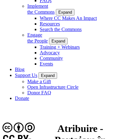
FAQs
Implement
the Commons
Expand
Where CC Makes An Impact
Resources
Search the Commons
Engage
the People
Expand
Training + Webinars
Advocacy
Community
Events
Blog
Support Us
Expand
Make a Gift
Open Infrastructure Circle
Donor FAQ
Donate
Atribuire -
CC BY-