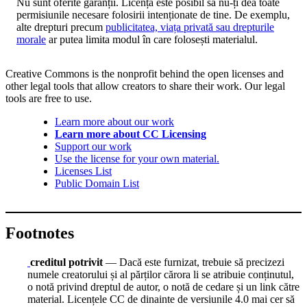
Nu sunt oferite garanții. Licența este posibil să nu-ți dea toate
permisiunile necesare folosirii intenționate de tine. De exemplu,
alte drepturi precum
publicitatea, viața privată sau drepturile
morale
ar putea limita modul în care folosești materialul.
Creative Commons is the nonprofit behind the open licenses and
other legal tools that allow creators to share their work. Our legal
tools are free to use.
Learn more about our work
Learn more about CC Licensing
Support our work
Use the license for your own material.
Licenses List
Public Domain List
Footnotes
creditul potrivit
— Dacă este furnizat, trebuie să precizezi
numele creatorului și al părților cărora li se atribuie conținutul,
o notă privind dreptul de autor, o notă de cedare și un link către
material. Licențele CC de dinainte de versiunile 4.0 mai cer să