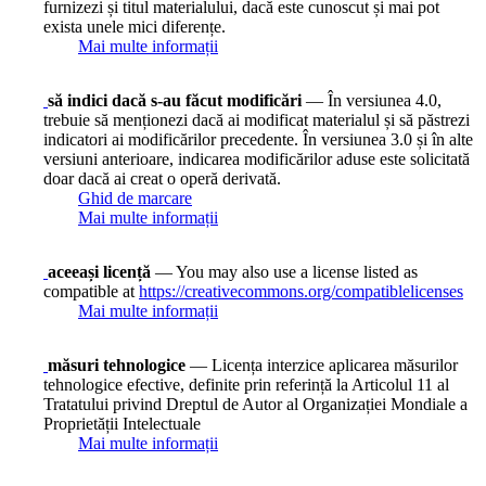
furnizezi și titul materialului, dacă este cunoscut și mai pot
exista unele mici diferențe.
Mai multe informații
să indici dacă s-au făcut modificări
— În versiunea 4.0,
trebuie să menționezi dacă ai modificat materialul și să păstrezi
indicatori ai modificărilor precedente. În versiunea 3.0 și în alte
versiuni anterioare, indicarea modificărilor aduse este solicitată
doar dacă ai creat o operă derivată.
Ghid de marcare
Mai multe informații
aceeași licență
— You may also use a license listed as
compatible at
https://creativecommons.org/compatiblelicenses
Mai multe informații
măsuri tehnologice
— Licența interzice aplicarea măsurilor
tehnologice efective, definite prin referință la Articolul 11 al
Tratatului privind Dreptul de Autor al Organizației Mondiale a
Proprietății Intelectuale
Mai multe informații