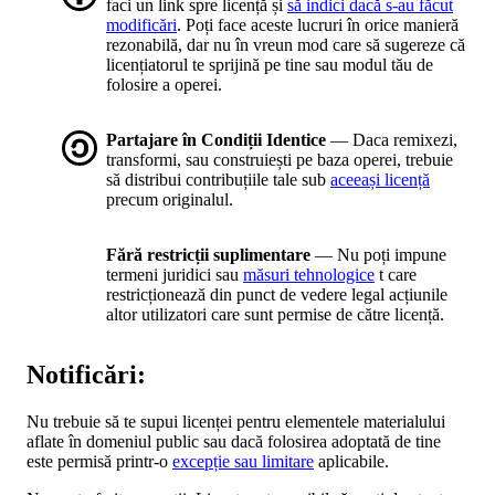
faci un link spre licență și
să indici dacă s-au făcut
modificări
. Poți face aceste lucruri în orice manieră
rezonabilă, dar nu în vreun mod care să sugereze că
licențiatorul te sprijină pe tine sau modul tău de
folosire a operei.
Partajare în Condiții Identice
— Daca remixezi,
transformi, sau construiești pe baza operei, trebuie
să distribui contribuțiile tale sub
aceeași licență
precum originalul.
Fără restricții suplimentare
— Nu poți impune
termeni juridici sau
măsuri tehnologice
t care
restricționează din punct de vedere legal acțiunile
altor utilizatori care sunt permise de către licență.
Notificări:
Nu trebuie să te supui licenței pentru elementele materialului
aflate în domeniul public sau dacă folosirea adoptată de tine
este permisă printr-o
excepție sau limitare
aplicabile.