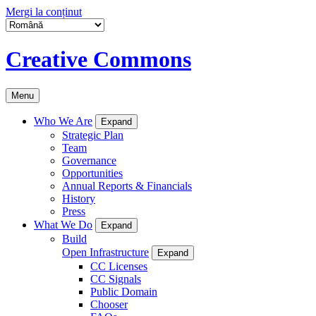
Mergi la conținut
Creative Commons
Menu
Who We Are
Expand
Strategic Plan
Team
Governance
Opportunities
Annual Reports & Financials
History
Press
What We Do
Expand
Build
Open Infrastructure
Expand
CC Licenses
CC Signals
Public Domain
Chooser