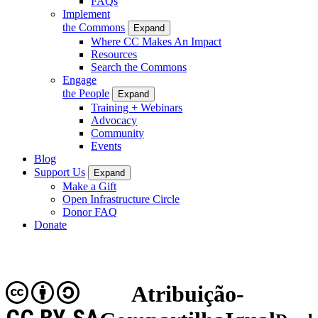
FAQs
Implement
the Commons
Expand
Where CC Makes An Impact
Resources
Search the Commons
Engage
the People
Expand
Training + Webinars
Advocacy
Community
Events
Blog
Support Us
Expand
Make a Gift
Open Infrastructure Circle
Donor FAQ
Donate
Atribuição-