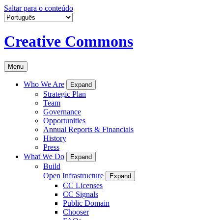
Saltar para o conteúdo
Creative Commons
Menu
Who We Are
Expand
Strategic Plan
Team
Governance
Opportunities
Annual Reports & Financials
History
Press
What We Do
Expand
Build
Open Infrastructure
Expand
CC Licenses
CC Signals
Public Domain
Chooser