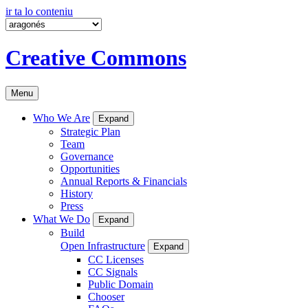
ir ta lo conteniu
Creative Commons
Menu
Who We Are
Expand
Strategic Plan
Team
Governance
Opportunities
Annual Reports & Financials
History
Press
What We Do
Expand
Build
Open Infrastructure
Expand
CC Licenses
CC Signals
Public Domain
Chooser