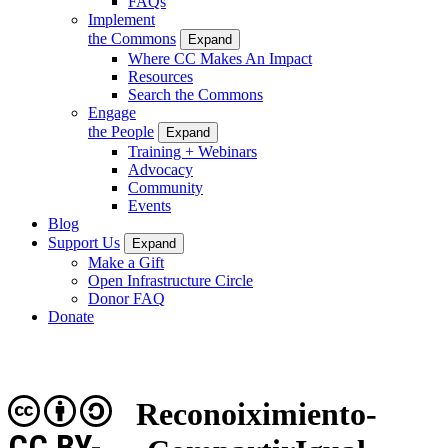
FAQs
Implement
the Commons
Expand
Where CC Makes An Impact
Resources
Search the Commons
Engage
the People
Expand
Training + Webinars
Advocacy
Community
Events
Blog
Support Us
Expand
Make a Gift
Open Infrastructure Circle
Donor FAQ
Donate
Reconoiximiento-
CC BY-