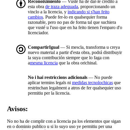
Reconoiximiento
— Vusté ha de dar-le credito a
esta obra
de traza adequada
, proporcionando un
vinclo a la licencia, y
indicando si s'han feito
cambios
. Puede fer-lo en qualsequier forma
razonable, pero no pas de forma tal que suchiera
que vusté u l'uso que en ha feito tienen l'emparo d'o
licenciador.
CompartirIgual
— Si mescla, transforma u creya
nuevo material a partir d'esta obra, podrá distribuyir
la suya contribución siempre que lo faga con
a
mesma licencia
que la obra orichinal.
No i hai restriccions adicionals
— No puede
aplicar termins legals ni
medidas tecnolochicas
que
restrinchan legalment a atros de fer qualsequier uso
permitiu per la licencia.
Avisos:
No no ha de complir con a licencia pa los elementos que sigan
en o dominio publico u si lo suyo uso ye permitiu per una