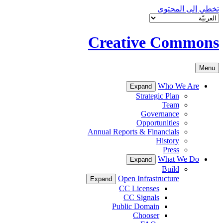
تخطي إلى المحتوى
Creative Commons
Menu
Who We Are
Expand
Strategic Plan
Team
Governance
Opportunities
Annual Reports & Financials
History
Press
What We Do
Expand
Build
Open Infrastructure
Expand
CC Licenses
CC Signals
Public Domain
Chooser