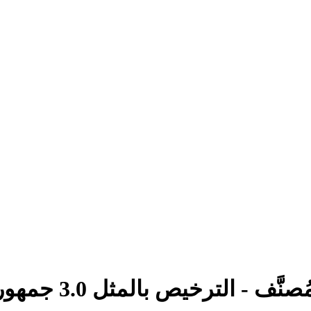
ف - الترخيص بالمثل 3.0 جمهورية التشيك