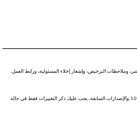
ر، وملاحظات الترخيص، وإشعار إخلاء المسئولية، ورابط العمل.
— في الإصدارة 4.0، يجب عليك ذكر وتوضيح أي تغيير أجريته على المُصنَّف. في الإصدارة 3.0 والإصدارات السابقة، يجب عليك ذكر التغييرات فقط في حالة