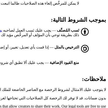
لا يمكن للمرخِّص إلغاء هذه الصلاحيات طالما اتبع
بموجب الشروط التالية:
نَسب المُصنَّف
— يجب عليك نَسب العمل لصاحبه
بط
ذلك بطريقة توحي بأن المؤلف أو المرخِّص مؤيد لك أ
الترخيص بالمثل
— إذا قمت بأي تعديل، تغيير، أو إض
منع القيود الإضافية
— يجب عليك ألا تطبق أي شروط 
ملاحظات:
لا يتوجب عليك الامتثال لشروط الرخصة مع العناصر الخاضعة للملك 
بدون ضمانات. قد لا توفر لك الرخصة كل الصلاحيات التي تحتاجها لغر
hat allow creators to share their work. Our legal tools are free to use.