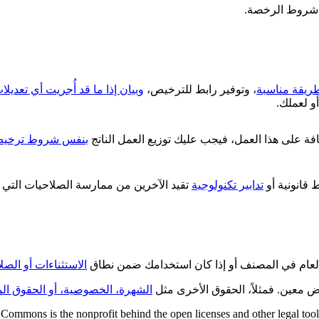
ت شروط الرخصة.
ريقة مناسبة
، وتوفير رابط للترخيص،
وبيان إذا ما قد أُجريت أي تعديل
و لعملك.
افة على هذا العمل، فيجب عليك توزيع العمل الناتج
بنفس شروط ترخي
قانونية أو
تدابير تكنولوجية
تقيد الآخرين من ممارسة الصلاحيات التي 
العام في المصنف أو إذا كان استخدامك ضمن نطاق
الاستثناءات أو الصل
ض معين. فمثلاً، الحقوق الأخرى مثل
الشهرة، الخصوصية، أو الحقوق الم
Commons is the nonprofit behind the open licenses and other legal tools t