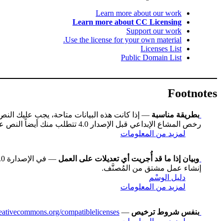
Learn more about our work
Learn more about CC Licensing
Support our work
Use the license for your own material.
Licenses List
Public Domain List
Footnotes
بطريقة مناسبة
— إذا كانت هذه البيانات متاحة، يجب عليك الن
رخص المشاع الإبداعي قبل الإصدار 4.0 تتطلب منك أيضاً النص على عنوان العمل إن كان متاحاً، وقد تكون هناك اختلافات طفيفة أخرى.
لمزيد من المعلومات
وبيان إذا ما قد أُجريت أي تعديلات على العمل
إنشاء عمل مشتق من المُصنَّف.
دليل الوسْم
لمزيد من المعلومات
بنفس شروط ترخيص
— You may also use a license listed as compatible at
creativecommons.org/compatiblelicenses