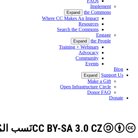
FAQs
Implement
the Commons
Expand
Where CC Makes An Impact
Resources
Search the Commons
Engage
the People
Expand
Training + Webinars
Advocacy
Community
Events
Blog
Support Us
Expand
Make a Gift
Open Infrastructure Circle
Donor FAQ
Donate
CC BY-SA 3.0 CZ
نَسب المُصنَّ