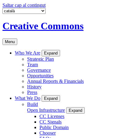
Saltar cap al contingut
Creative Commons
Menu
Who We Are
Expand
Strategic Plan
Team
Governance
Opportunities
Annual Reports & Financials
History
Press
What We Do
Expand
Build
Open Infrastructure
Expand
CC Licenses
CC Signals
Public Domain
Chooser