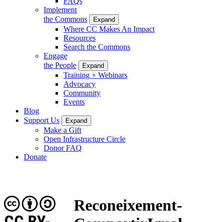
FAQs
Implement
the Commons
Expand
Where CC Makes An Impact
Resources
Search the Commons
Engage
the People
Expand
Training + Webinars
Advocacy
Community
Events
Blog
Support Us
Expand
Make a Gift
Open Infrastructure Circle
Donor FAQ
Donate
Reconeixement-
CC BY-