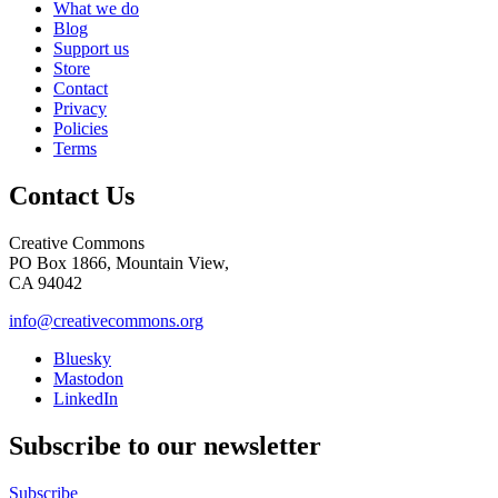
What we do
Blog
Support us
Store
Contact
Privacy
Policies
Terms
Contact Us
Creative Commons
PO Box 1866, Mountain View,
CA 94042
info@creativecommons.org
Bluesky
Mastodon
LinkedIn
Subscribe to our newsletter
Subscribe