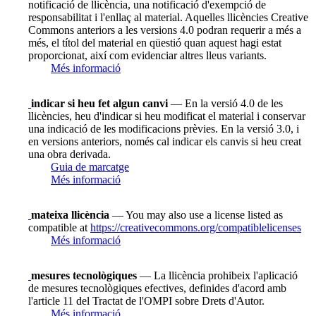
notificació de llicència, una notificació d'exempció de
responsabilitat i l'enllaç al material. Aquelles llicències Creative
Commons anteriors a les versions 4.0 podran requerir a més a
més, el títol del material en qüestió quan aquest hagi estat
proporcionat, així com evidenciar altres lleus variants.
Més informació
indicar si heu fet algun canvi
— En la versió 4.0 de les
llicències, heu d'indicar si heu modificat el material i conservar
una indicació de les modificacions prèvies. En la versió 3.0, i
en versions anteriors, només cal indicar els canvis si heu creat
una obra derivada.
Guia de marcatge
Més informació
mateixa llicència
— You may also use a license listed as
compatible at
https://creativecommons.org/compatiblelicenses
Més informació
mesures tecnològiques
— La llicència prohibeix l'aplicació
de mesures tecnològiques efectives, definides d'acord amb
l'article 11 del Tractat de l'OMPI sobre Drets d'Autor.
Més informació