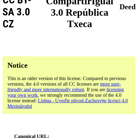
CompartirIgual
Deed
SA 3.0
3.0 República
CZ
Txeca
Notice
This is an older version of this license. Compared to previous
versions, the 4.0 versions of all CC licenses are
more user-
friendly and more internationally robust
. If you are
licensing
your own work
, we strongly recommend the use of the 4.0
license instead:
Listina - Uveďte původ-Zachovejte licenci 4.0
Mezinárodní
Canonical URL