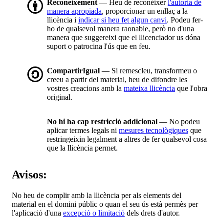
Reconeixement
— Heu de reconèixer
l'autoria de
manera apropiada
, proporcionar un enllaç a la
llicència i
indicar si heu fet algun canvi
. Podeu fer-
ho de qualsevol manera raonable, però no d'una
manera que suggereixi que el llicenciador us dóna
suport o patrocina l'ús que en feu.
CompartirIgual
— Si remescleu, transformeu o
creeu a partir del material, heu de difondre les
vostres creacions amb la
mateixa llicència
que l'obra
original.
No hi ha cap restricció addicional
— No podeu
aplicar termes legals ni
mesures tecnològiques
que
restringeixin legalment a altres de fer qualsevol cosa
que la llicència permet.
Avisos:
No heu de complir amb la llicència per als elements del
material en el domini públic o quan el seu ús està permès per
l'aplicació d'una
excepció o limitació
dels drets d'autor.