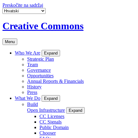
Preskočite na sadržaj
Creative Commons
Menu
Who We Are
Expand
Strategic Plan
Team
Governance
Opportunities
Annual Reports & Financials
History
Press
What We Do
Expand
Build
Open Infrastructure
Expand
CC Licenses
CC Signals
Public Domain
Chooser