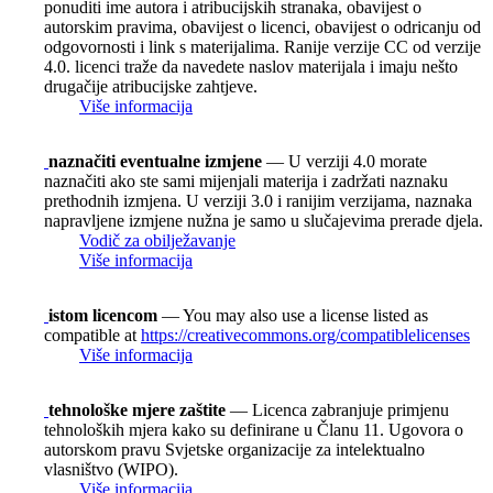
ponuditi ime autora i atribucijskih stranaka, obavijest o
autorskim pravima, obavijest o licenci, obavijest o odricanju od
odgovornosti i link s materijalima. Ranije verzije CC od verzije
4.0. licenci traže da navedete naslov materijala i imaju nešto
drugačije atribucijske zahtjeve.
Više informacija
naznačiti eventualne izmjene
— U verziji 4.0 morate
naznačiti ako ste sami mijenjali materija i zadržati naznaku
prethodnih izmjena. U verziji 3.0 i ranijim verzijama, naznaka
napravljene izmjene nužna je samo u slučajevima prerade djela.
Vodič za obilježavanje
Više informacija
istom licencom
— You may also use a license listed as
compatible at
https://creativecommons.org/compatiblelicenses
Više informacija
tehnološke mjere zaštite
— Licenca zabranjuje primjenu
tehnoloških mjera kako su definirane u Članu 11. Ugovora o
autorskom pravu Svjetske organizacije za intelektualno
vlasništvo (WIPO).
Više informacija