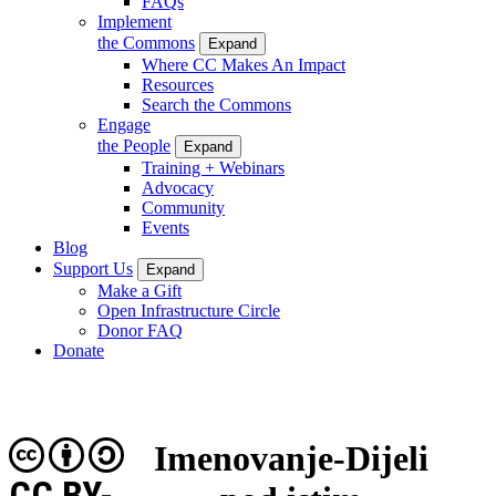
FAQs
Implement
the Commons
Expand
Where CC Makes An Impact
Resources
Search the Commons
Engage
the People
Expand
Training + Webinars
Advocacy
Community
Events
Blog
Support Us
Expand
Make a Gift
Open Infrastructure Circle
Donor FAQ
Donate
Imenovanje-Dijeli
CC BY-