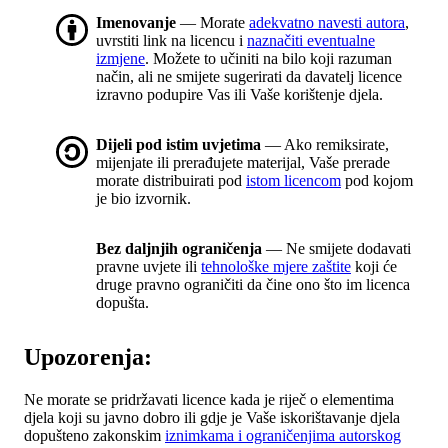
Imenovanje
— Morate
adekvatno navesti autora
,
uvrstiti link na licencu i
naznačiti eventualne
izmjene
. Možete to učiniti na bilo koji razuman
način, ali ne smijete sugerirati da davatelj licence
izravno podupire Vas ili Vaše korištenje djela.
Dijeli pod istim uvjetima
— Ako remiksirate,
mijenjate ili prerađujete materijal, Vaše prerade
morate distribuirati pod
istom licencom
pod kojom
je bio izvornik.
Bez daljnjih ograničenja
— Ne smijete dodavati
pravne uvjete ili
tehnološke mjere zaštite
koji će
druge pravno ograničiti da čine ono što im licenca
dopušta.
Upozorenja:
Ne morate se pridržavati licence kada je riječ o elementima
djela koji su javno dobro ili gdje je Vaše iskorištavanje djela
dopušteno zakonskim
iznimkama i ograničenjima autorskog