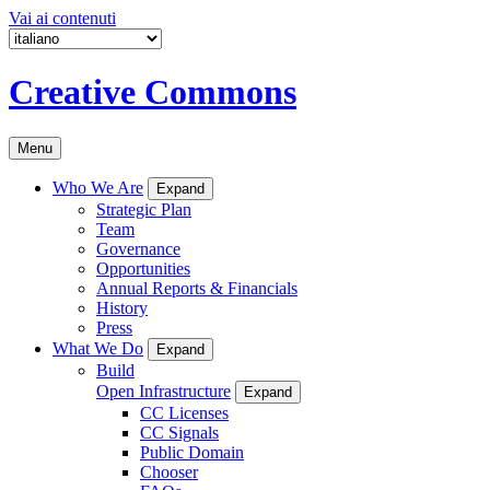
Vai ai contenuti
Creative Commons
Menu
Who We Are
Expand
Strategic Plan
Team
Governance
Opportunities
Annual Reports & Financials
History
Press
What We Do
Expand
Build
Open Infrastructure
Expand
CC Licenses
CC Signals
Public Domain
Chooser