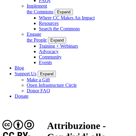
FAQs
Implement
the Commons
Expand
Where CC Makes An Impact
Resources
Search the Commons
Engage
the People
Expand
Training + Webinars
Advocacy
Community
Events
Blog
Support Us
Expand
Make a Gift
Open Infrastructure Circle
Donor FAQ
Donate
Attribuzione -
CC BY-