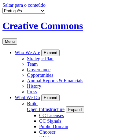
Saltar para o conteúdo
Creative Commons
Menu
Who We Are
Expand
Strategic Plan
Team
Governance
Opportunities
Annual Reports & Financials
History
Press
What We Do
Expand
Build
Open Infrastructure
Expand
CC Licenses
CC Signals
Public Domain
Chooser