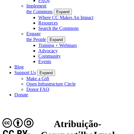
FAQs
Implement
the Commons
Expand
Where CC Makes An Impact
Resources
Search the Commons
Engage
the People
Expand
Training + Webinars
Advocacy
Community
Events
Blog
Support Us
Expand
Make a Gift
Open Infrastructure Circle
Donor FAQ
Donate
Atribuição-
CC BY-