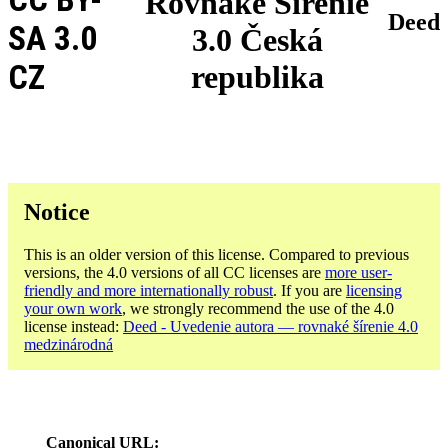
Rovnaké Šírenie
Deed
SA 3.0
3.0 Česká
CZ
republika
Notice
This is an older version of this license. Compared to previous
versions, the 4.0 versions of all CC licenses are
more user-
friendly and more internationally robust
. If you are
licensing
your own work
, we strongly recommend the use of the 4.0
license instead:
Deed - Uvedenie autora — rovnaké šírenie 4.0
medzinárodná
Canonical URL