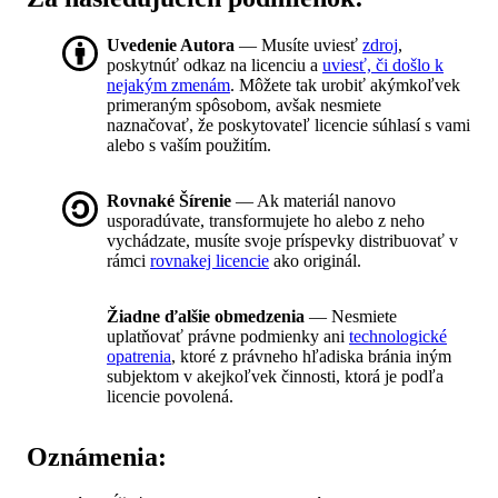
Uvedenie Autora
— Musíte uviesť
zdroj
,
poskytnúť odkaz na licenciu a
uviesť, či došlo k
nejakým zmenám
. Môžete tak urobiť akýmkoľvek
primeraným spôsobom, avšak nesmiete
naznačovať, že poskytovateľ licencie súhlasí s vami
alebo s vaším použitím.
Rovnaké Šírenie
— Ak materiál nanovo
usporadúvate, transformujete ho alebo z neho
vychádzate, musíte svoje príspevky distribuovať v
rámci
rovnakej licencie
ako originál.
Žiadne ďalšie obmedzenia
— Nesmiete
uplatňovať právne podmienky ani
technologické
opatrenia
, ktoré z právneho hľadiska bránia iným
subjektom v akejkoľvek činnosti, ktorá je podľa
licencie povolená.
Oznámenia: