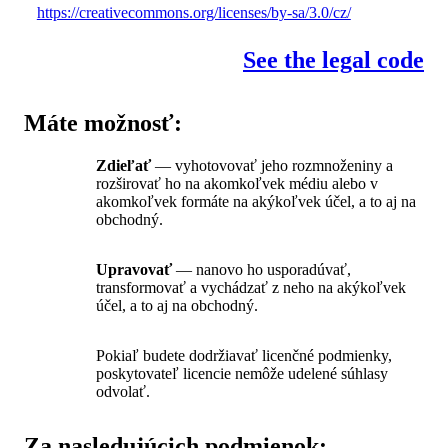
https://creativecommons.org/licenses/by-sa/3.0/cz/
See the legal code
Máte možnosť:
Zdieľať
— vyhotovovať jeho rozmnoženiny a
rozširovať ho na akomkoľvek médiu alebo v
akomkoľvek formáte na akýkoľvek účel, a to aj na
obchodný.
Upravovať
— nanovo ho usporadúvať,
transformovať a vychádzať z neho na akýkoľvek
účel, a to aj na obchodný.
Pokiaľ budete dodržiavať licenčné podmienky,
poskytovateľ licencie nemôže udelené súhlasy
odvolať.
Za nasledujúcich podmienok: