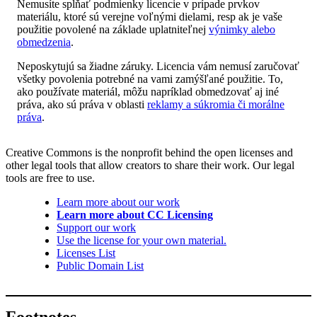
Nemusíte spĺňať podmienky licencie v prípade prvkov
materiálu, ktoré sú verejne voľnými dielami, resp ak je vaše
použitie povolené na základe uplatniteľnej
výnimky alebo
obmedzenia
.
Neposkytujú sa žiadne záruky. Licencia vám nemusí zaručovať
všetky povolenia potrebné na vami zamýšľané použitie. To,
ako používate materiál, môžu napríklad obmedzovať aj iné
práva, ako sú práva v oblasti
reklamy a súkromia či morálne
práva
.
Creative Commons is the nonprofit behind the open licenses and
other legal tools that allow creators to share their work. Our legal
tools are free to use.
Learn more about our work
Learn more about CC Licensing
Support our work
Use the license for your own material.
Licenses List
Public Domain List