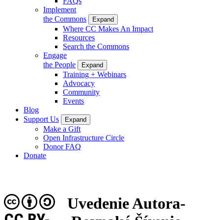
FAQs
Implement
the Commons
Expand
Where CC Makes An Impact
Resources
Search the Commons
Engage
the People
Expand
Training + Webinars
Advocacy
Community
Events
Blog
Support Us
Expand
Make a Gift
Open Infrastructure Circle
Donor FAQ
Donate
Uvedenie Autora-
CC BY-