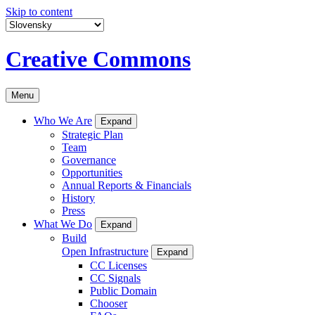
Skip to content
Creative Commons
Menu
Who We Are
Expand
Strategic Plan
Team
Governance
Opportunities
Annual Reports & Financials
History
Press
What We Do
Expand
Build
Open Infrastructure
Expand
CC Licenses
CC Signals
Public Domain
Chooser