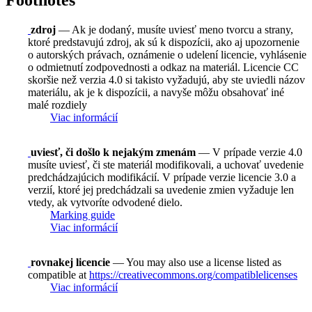
Footnotes
zdroj
— Ak je dodaný, musíte uviesť meno tvorcu a strany,
ktoré predstavujú zdroj, ak sú k dispozícii, ako aj upozornenie
o autorských právach, oznámenie o udelení licencie, vyhlásenie
o odmietnutí zodpovednosti a odkaz na materiál. Licencie CC
skoršie než verzia 4.0 si takisto vyžadujú, aby ste uviedli názov
materiálu, ak je k dispozícii, a navyše môžu obsahovať iné
malé rozdiely
Viac informácií
uviesť, či došlo k nejakým zmenám
— V prípade verzie 4.0
musíte uviesť, či ste materiál modifikovali, a uchovať uvedenie
predchádzajúcich modifikácií. V prípade verzie licencie 3.0 a
verzií, ktoré jej predchádzali sa uvedenie zmien vyžaduje len
vtedy, ak vytvoríte odvodené dielo.
Marking guide
Viac informácií
rovnakej licencie
— You may also use a license listed as
compatible at
https://creativecommons.org/compatiblelicenses
Viac informácií