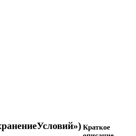
охранениеУсловий»)
Краткое
описание