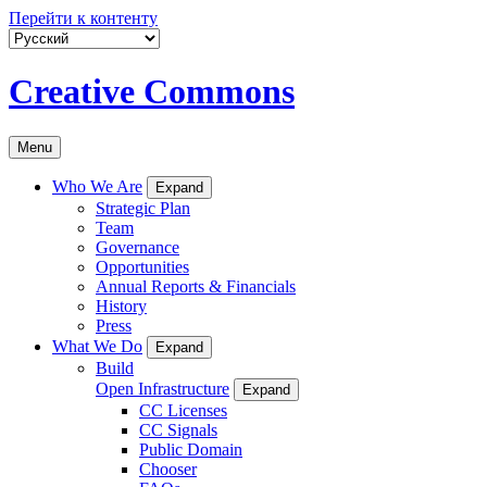
Перейти к контенту
Creative Commons
Menu
Who We Are
Expand
Strategic Plan
Team
Governance
Opportunities
Annual Reports & Financials
History
Press
What We Do
Expand
Build
Open Infrastructure
Expand
CC Licenses
CC Signals
Public Domain
Chooser