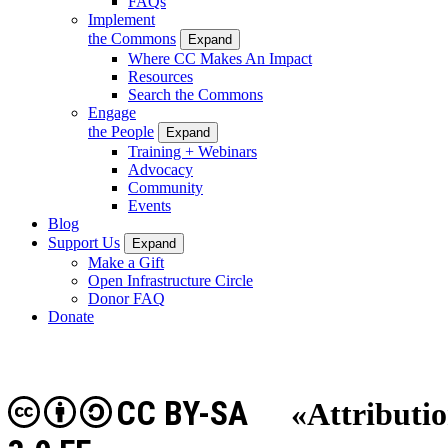
FAQs
Implement
the Commons
Expand
Where CC Makes An Impact
Resources
Search the Commons
Engage
the People
Expand
Training + Webinars
Advocacy
Community
Events
Blog
Support Us
Expand
Make a Gift
Open Infrastructure Circle
Donor FAQ
Donate
CC BY-SA
«Attributi