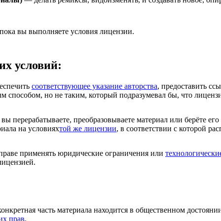
 пока вы выполняете условия лицензии.
их условий:
еспечить
соответствующее указание авторства
, предоставить сс
м способом, но не таким, который подразумевал бы, что лиценз
вы перерабатываете, преобразовываете материал или берёте его
риала на условиях
той же лицензии
, в соответствии с которой ра
раве применять юридические ограничения или
технологически
лицензией.
конкретная часть материала находится в общественном достояни
их прав
.