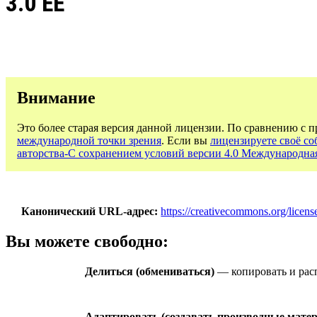
3.0 EE
Внимание
Это более старая версия данной лицензии. По сравнению с 
международной точки зрения
. Если вы
лицензируете своё со
авторства-С сохранением условий версии 4.0 Международна
Канонический URL-адрес
https://creativecommons.org/license
Вы можете свободно:
Делиться (обмениваться)
— копировать и расп
Адаптировать (создавать производные мате