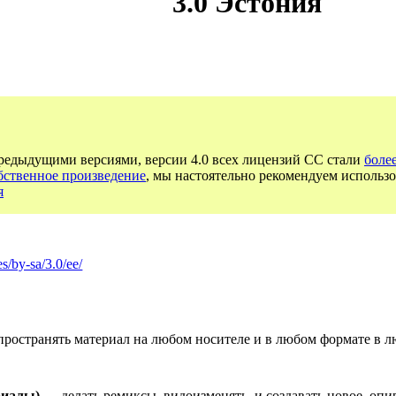
3.0 Эстония
предыдущими версиями, версии 4.0 всех лицензий CC стали
боле
бственное произведение
, мы настоятельно рекомендуем использо
я
s/by-sa/3.0/ee/
ространять материал на любом носителе и в любом формате в л
риалы)
— делать ремиксы, видоизменять, и создавать новое, опи