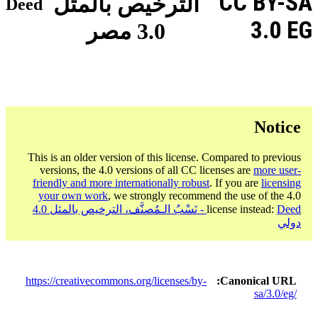
CC BY-SA
الترخيص بالمثل
Deed
3.0 EG
3.0 مصر
Notice
This is an older version of this license. Compared to previous
versions, the 4.0 versions of all CC licenses are
more user-
friendly and more internationally robust
. If you are
licensing
your own work
, we strongly recommend the use of the 4.0
license instead:
Deed - نَسْبُ الـمُصنَّف، الترخيص بالمثل 4.0
دولي
https://creativecommons.org/licenses/by-
Canonical URL
sa/3.0/eg/