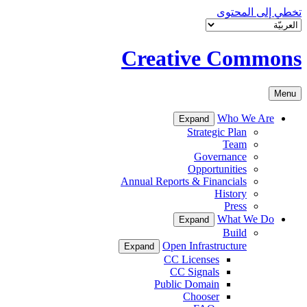
تخطي إلى المحتوى
Creative Commons
Menu
Who We Are
Expand
Strategic Plan
Team
Governance
Opportunities
Annual Reports & Financials
History
Press
What We Do
Expand
Build
Open Infrastructure
Expand
CC Licenses
CC Signals
Public Domain
Chooser