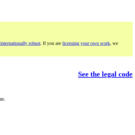
internationally robust
. If you are
licensing your own work
, we
See the legal code
te.