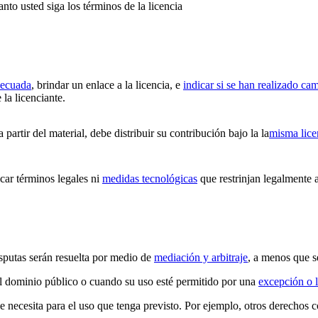
anto usted siga los términos de la licencia
decuada
, brindar un enlace a la licencia, e
indicar si se han realizado ca
 la licenciante.
partir del material, debe distribuir su contribución bajo la la
misma lice
ar términos legales ni
medidas tecnológicas
que restrinjan legalmente a
isputas serán resuelta por medio de
mediación y arbitraje
, a menos que s
 el dominio público o cuando su uso esté permitido por una
excepción o l
ue necesita para el uso que tenga previsto. Por ejemplo, otros derechos