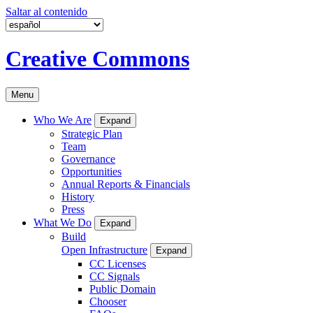
Saltar al contenido
Creative Commons
Menu
Who We Are
Expand
Strategic Plan
Team
Governance
Opportunities
Annual Reports & Financials
History
Press
What We Do
Expand
Build
Open Infrastructure
Expand
CC Licenses
CC Signals
Public Domain
Chooser