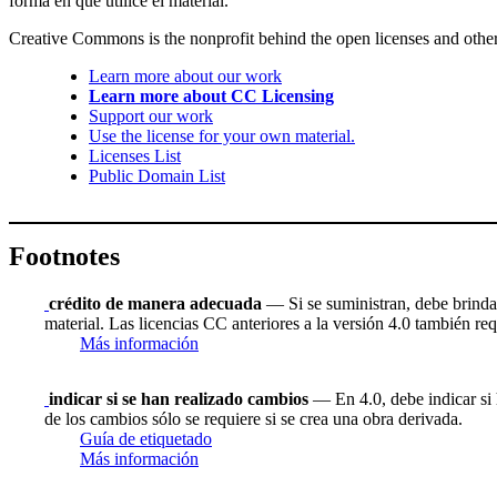
forma en que utilice el material.
Creative Commons is the nonprofit behind the open licenses and other le
Learn more about our work
Learn more about CC Licensing
Support our work
Use the license for your own material.
Licenses List
Public Domain List
Footnotes
crédito de manera adecuada
— Si se suministran, debe brindar 
material. Las licencias CC anteriores a la versión 4.0 también requ
Más información
indicar si se han realizado cambios
— En 4.0, debe indicar si h
de los cambios sólo se requiere si se crea una obra derivada.
Guía de etiquetado
Más información