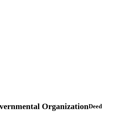
overnmental Organization
Deed