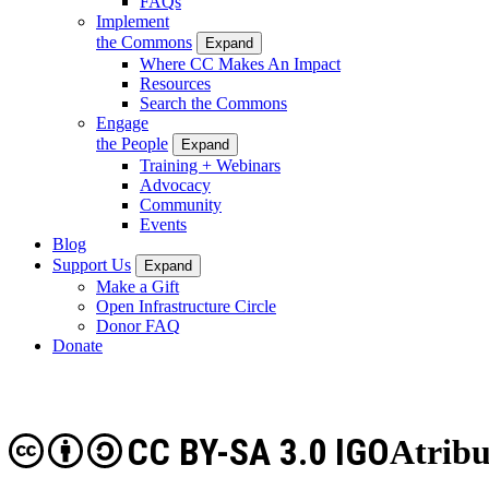
FAQs
Implement
the Commons
Expand
Where CC Makes An Impact
Resources
Search the Commons
Engage
the People
Expand
Training + Webinars
Advocacy
Community
Events
Blog
Support Us
Expand
Make a Gift
Open Infrastructure Circle
Donor FAQ
Donate
CC BY-SA 3.0 IGO
Atribu