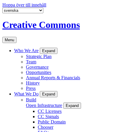
Hoppa över till innehåll
Creative Commons
Menu
Who We Are
Expand
Strategic Plan
Team
Governance
Opportunities
Annual Reports & Financials
History
Press
What We Do
Expand
Build
Open Infrastructure
Expand
CC Licenses
CC Signals
Public Domain
Chooser