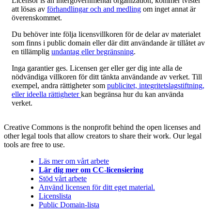
Licensor is an intergovernmental organization, kommer tvister
att lösas av
förhandlingar och and medling
om inget annat är
överenskommet.
Du behöver inte följa licensvillkoren för de delar av materialet
som finns i public domain eller där ditt användande är tillåtet av
en tillämplig
undantag eller begränsning
.
Inga garantier ges. Licensen ger eller ger dig inte alla de
nödvändiga villkoren för ditt tänkta användande av verket. Till
exempel, andra rättigheter som
publicitet, integritetslagstiftning,
eller ideella rättigheter
kan begränsa hur du kan använda
verket.
Creative Commons is the nonprofit behind the open licenses and
other legal tools that allow creators to share their work. Our legal
tools are free to use.
Läs mer om vårt arbete
Lär dig mer om CC-licensiering
Stöd vårt arbete
Använd licensen för ditt eget material.
Licenslista
Public Domain-lista