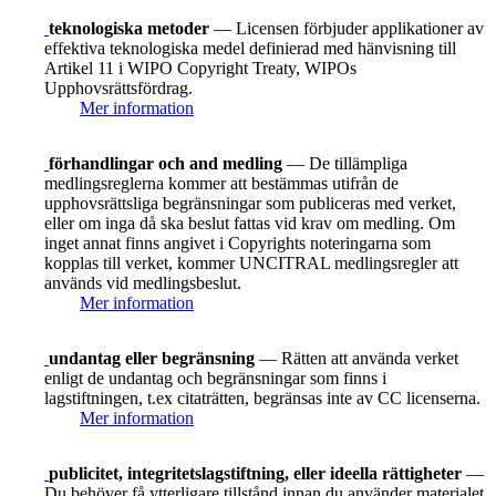
teknologiska metoder
— Licensen förbjuder applikationer av
effektiva teknologiska medel definierad med hänvisning till
Artikel 11 i WIPO Copyright Treaty, WIPOs
Upphovsrättsfördrag.
Mer information
förhandlingar och and medling
— De tillämpliga
medlingsreglerna kommer att bestämmas utifrån de
upphovsrättsliga begränsningar som publiceras med verket,
eller om inga då ska beslut fattas vid krav om medling. Om
inget annat finns angivet i Copyrights noteringarna som
kopplas till verket, kommer UNCITRAL medlingsregler att
används vid medlingsbeslut.
Mer information
undantag eller begränsning
— Rätten att använda verket
enligt de undantag och begränsningar som finns i
lagstiftningen, t.ex citaträtten, begränsas inte av CC licenserna.
Mer information
publicitet, integritetslagstiftning, eller ideella rättigheter
—
Du behöver få ytterligare tillstånd innan du använder materialet