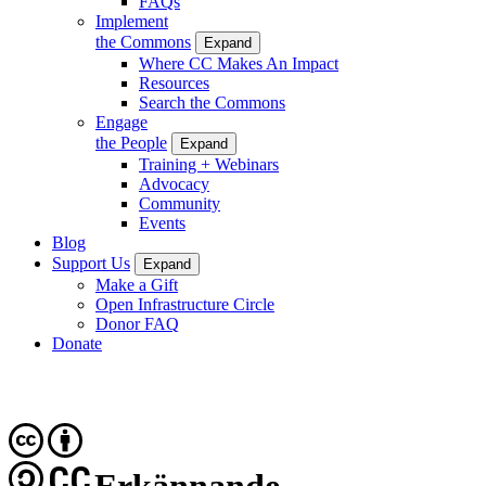
FAQs
Implement
the Commons
Expand
Where CC Makes An Impact
Resources
Search the Commons
Engage
the People
Expand
Training + Webinars
Advocacy
Community
Events
Blog
Support Us
Expand
Make a Gift
Open Infrastructure Circle
Donor FAQ
Donate
CC
Erkännande-