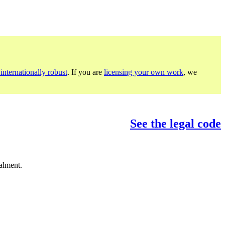
internationally robust
. If you are
licensing your own work
, we
See the legal code
alment.