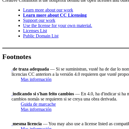
Creative Commons is the nonprofit behind the open licenses and other le
Learn more about our work
Learn more about CC Licensing
Support our work
Use the license for your own material.
Licenses List
Public Domain List
Footnotes
de traza adequada
— Si se suministran, vusté ha de dar lo nombr
licencias CC anteriors a la versión 4.0 requieren que vusté proporc
Mas información
indicando si s'han feito cambios
— En 4.0, ha d'indicar si ha m
cambios nomás se requieren si se creya una obra derivada.
Guida de marcache
Mas información
mesma licencia
— You may also use a license listed as compati
Mas información