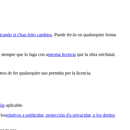
icando si s'han feito cambios
. Puede fer-lo en qualsequier forma
n siempre que lo faga con a
mesma licencia
que la obra orichinal.
ros de fer qualsequier uso permitiu per la licencia.
ión
aplicable.
 los
relativos a publicidat, protección d'a privacidat, u los dreitos