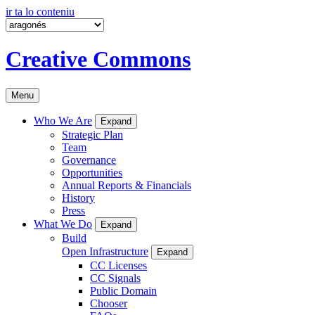
ir ta lo conteniu
Creative Commons
Menu
Who We Are
Expand
Strategic Plan
Team
Governance
Opportunities
Annual Reports & Financials
History
Press
What We Do
Expand
Build
Open Infrastructure
Expand
CC Licenses
CC Signals
Public Domain
Chooser