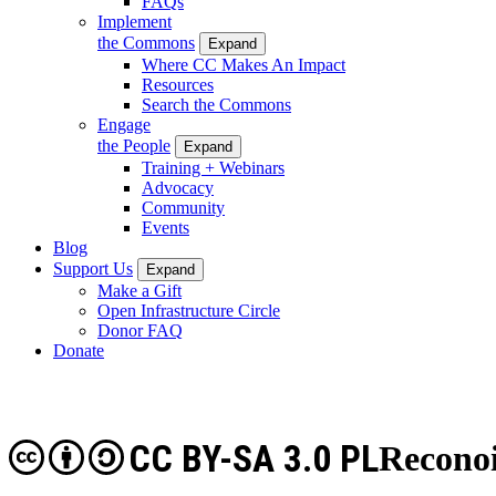
FAQs
Implement
the Commons
Expand
Where CC Makes An Impact
Resources
Search the Commons
Engage
the People
Expand
Training + Webinars
Advocacy
Community
Events
Blog
Support Us
Expand
Make a Gift
Open Infrastructure Circle
Donor FAQ
Donate
CC BY-SA 3.0 PL
Reconoi