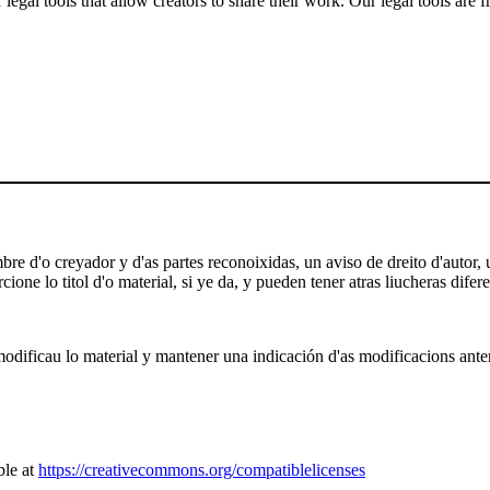
gal tools that allow creators to share their work. Our legal tools are fr
e d'o creyador y d'as partes reconoixidas, un aviso de dreito d'autor, un
ione lo titol d'o material, si ye da, y pueden tener atras liucheras difere
odificau lo material y mantener una indicación d'as modificacions anterio
ble at
https://creativecommons.org/compatiblelicenses