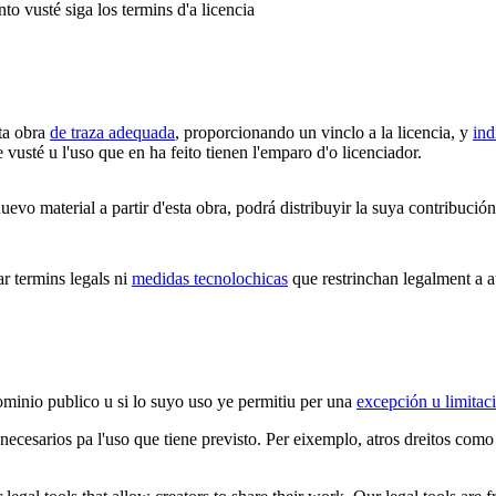
to vusté siga los termins d'a licencia
ta obra
de traza adequada
, proporcionando un vinclo a la licencia, y
ind
vusté u l'uso que en ha feito tienen l'emparo d'o licenciador.
vo material a partir d'esta obra, podrá distribuyir la suya contribució
 termins legals ni
medidas tecnolochicas
que restrinchan legalment a at
ominio publico u si lo suyo uso ye permitiu per una
excepción u limitac
 necesarios pa l'uso que tiene previsto. Per eixemplo, atros dreitos como