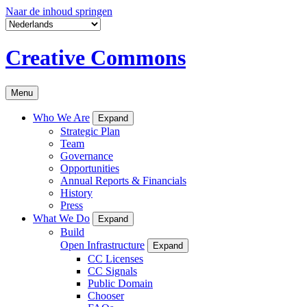
Naar de inhoud springen
Creative Commons
Menu
Who We Are
Expand
Strategic Plan
Team
Governance
Opportunities
Annual Reports & Financials
History
Press
What We Do
Expand
Build
Open Infrastructure
Expand
CC Licenses
CC Signals
Public Domain
Chooser