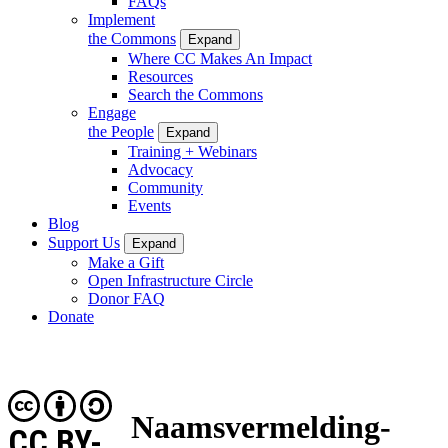
FAQs
Implement
the Commons
Expand
Where CC Makes An Impact
Resources
Search the Commons
Engage
the People
Expand
Training + Webinars
Advocacy
Community
Events
Blog
Support Us
Expand
Make a Gift
Open Infrastructure Circle
Donor FAQ
Donate
Naamsvermelding-
CC BY-