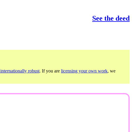
See the deed
internationally robust
. If you are
licensing your own work
, we