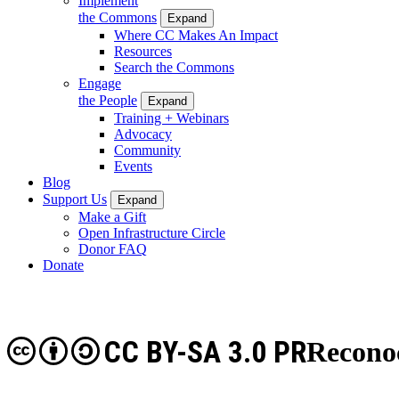
Implement
the Commons
Expand
Where CC Makes An Impact
Resources
Search the Commons
Engage
the People
Expand
Training + Webinars
Advocacy
Community
Events
Blog
Support Us
Expand
Make a Gift
Open Infrastructure Circle
Donor FAQ
Donate
CC BY-SA 3.0 PR
Reconoc