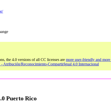
r/
change
ons, the 4.0 versions of all CC licenses are
more user-friendly and more 
 - Atribución/Reconocimiento-CompartirIgual 4.0 Internacional
.0 Puerto Rico