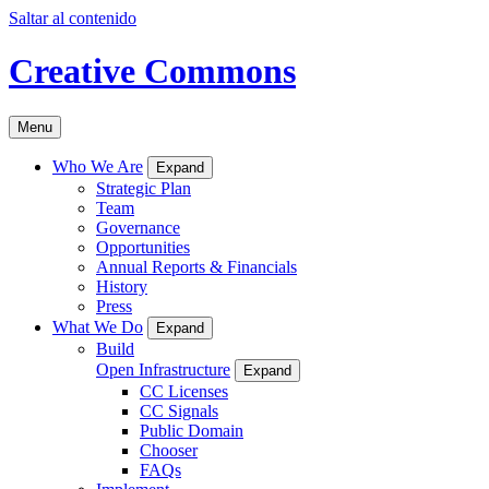
Saltar al contenido
Creative Commons
Menu
Who We Are
Expand
Strategic Plan
Team
Governance
Opportunities
Annual Reports & Financials
History
Press
What We Do
Expand
Build
Open Infrastructure
Expand
CC Licenses
CC Signals
Public Domain
Chooser
FAQs