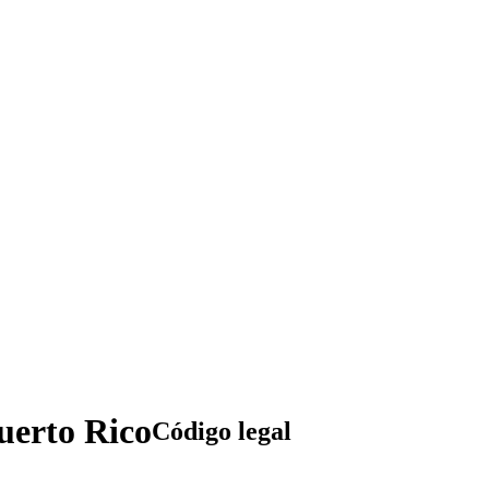
uerto Rico
Código legal