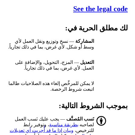
See the legal code
لك مطلق الحرية في:
المشاركة
— نسخ وتوزيع ونقل العمل لأي
وسط أو شكل. لأي غرض، بما في ذلك تجارياً.
التعديل
— المزج، التحويل، والإضافة على
العمل. لأي غرض، بما في ذلك تجارياً.
لا يمكن للمرخِّص إلغاء هذه الصلاحيات طالما
اتبعت شروط الرخصة.
بموجب الشروط التالية:
نَسب المُصنَّف
— يجب عليك نَسب العمل
لصاحبه
بطريقة مناسبة
، وتوفير رابط
للترخيص،
وبيان إذا ما قد أُجريت أي تعديلات