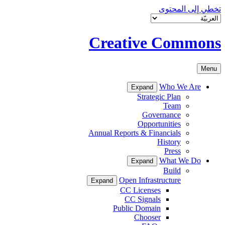
تخطي إلى المحتوى
Creative Commons
Menu
Who We Are
Expand
Strategic Plan
Team
Governance
Opportunities
Annual Reports & Financials
History
Press
What We Do
Expand
Build
Open Infrastructure
Expand
CC Licenses
CC Signals
Public Domain
Chooser