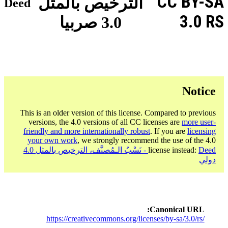
CC BY-SA
الترخيص بالمثل
Deed
3.0 RS
3.0 صربيا
Notice
This is an older version of this license. Compared to previous
versions, the 4.0 versions of all CC licenses are
more user-
friendly and more internationally robust
. If you are
licensing
your own work
, we strongly recommend the use of the 4.0
license instead:
Deed - نَسْبُ الـمُصنَّف، الترخيص بالمثل 4.0
دولي
Canonical URL
https://creativecommons.org/licenses/by-sa/3.0/rs/