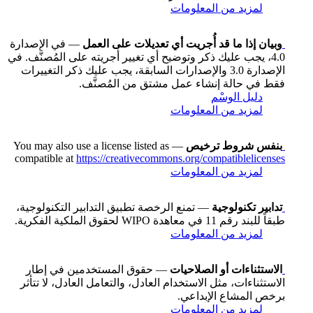
لمزيد من المعلومات
وبيان إذا ما قد أُجريت أي تعديلات على العمل
— في الإصدارة
4.0، يجب عليك ذكر وتوضيح أي تغيير أجريته على المُصنَّف. في
الإصدارة 3.0 والإصدارات السابقة، يجب عليك ذكر التغييرات
فقط في حالة إنشاء عمل مشتق من المُصنَّف.
دليل الوسْم
لمزيد من المعلومات
بنفس شروط ترخيص
— You may also use a license listed as
compatible at
https://creativecommons.org/compatiblelicenses
لمزيد من المعلومات
تدابير تكنولوجية
— تمنع الرخصة تطبيق التدابير التكنولوجية،
طبقاً للبند رقم 11 في معاهدة WIPO لحقوق الملكية الفكرية.
لمزيد من المعلومات
الاستثناءات أو الصلاحيات
— حقوق المستخدمين في إطار
الاستثناءات، مثل الاستخدام العادل، والتعامل العادل، لا تتأثر
برخص المشاع الإبداعي.
لمزيد من المعلومات