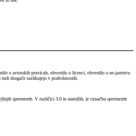
ee to use.
stilo o avtorskih pravicah, obvestilo o licenci, obvestilo o ne-jamstvu
o tudi drugače razlikujejo v podrobnostih.
ejšnjih sprememb. V različici 3.0 in starejših, je označba sprememb