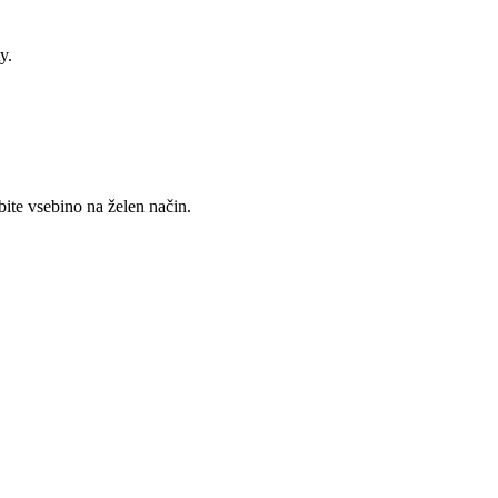
y.
ite vsebino na želen način.