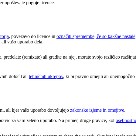
er upoštevate pogoje licence.
torja
, povezavo do licence in
označiti spremembe, če so kakšne nastale
s ali vašo uporabo dela.
predelate (remixate) ali gradite na njej, morate svojo različico razširja
nih določil ali
tehničnih ukrepov
, ki bi pravno omejili ali onemogočilo d
ni, ali kjer vašo uporabo dovoljujejo
zakonske izjeme in omejitve
.
pravic za vam želeno uporabo. Na primer, druge pravice, kot
osebnostne