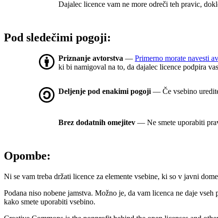
Dajalec licence vam ne more odreči teh pravic, dokl
Pod sledečimi pogoji:
Priznanje avtorstva
—
Primerno morate navesti av
ki bi namigoval na to, da dajalec licence podpira va
Deljenje pod enakimi pogoji
— Če vsebino uredite, 
Brez dodatnih omejitev
— Ne smete uporabiti prav
Opombe:
Ni se vam treba držati licence za elemente vsebine, ki so v javni dome
Podana niso nobene jamstva. Možno je, da vam licenca ne daje vseh 
kako smete uporabiti vsebino.