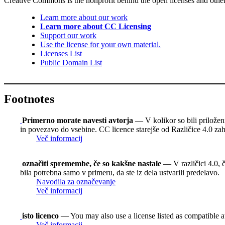
Creative Commons is the nonprofit behind the open licenses and other le
Learn more about our work
Learn more about CC Licensing
Support our work
Use the license for your own material.
Licenses List
Public Domain List
Footnotes
Primerno morate navesti avtorja
— V kolikor so bili priloženi,
in povezavo do vsebine. CC licence starejše od Različice 4.0 zaht
Več informacij
označiti spremembe, če so kakšne nastale
— V različici 4.0, č
bila potrebna samo v primeru, da ste iz dela ustvarili predelavo.
Navodila za označevanje
Več informacij
isto licenco
— You may also use a license listed as compatible 
Več informacij