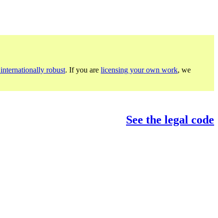
internationally robust
. If you are
licensing your own work
, we
See the legal code