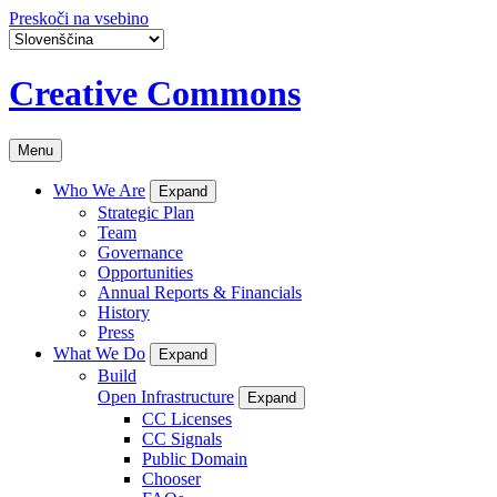
Preskoči na vsebino
Creative Commons
Menu
Who We Are
Expand
Strategic Plan
Team
Governance
Opportunities
Annual Reports & Financials
History
Press
What We Do
Expand
Build
Open Infrastructure
Expand
CC Licenses
CC Signals
Public Domain
Chooser