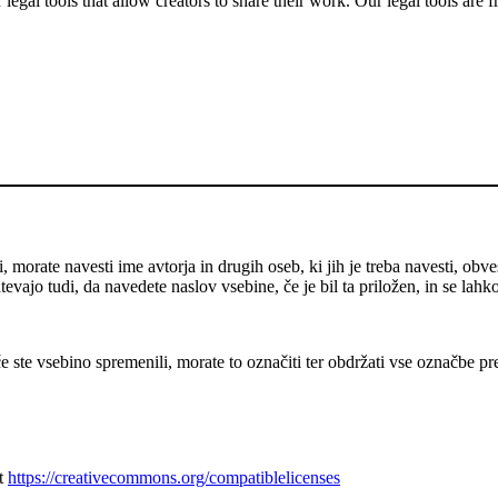
gal tools that allow creators to share their work. Our legal tools are fr
 morate navesti ime avtorja in drugih oseb, ki jih je treba navesti, obve
evajo tudi, da navedete naslov vsebine, če je bil ta priložen, in se lahk
e ste vsebino spremenili, morate to označiti ter obdržati vse označbe pr
at
https://creativecommons.org/compatiblelicenses