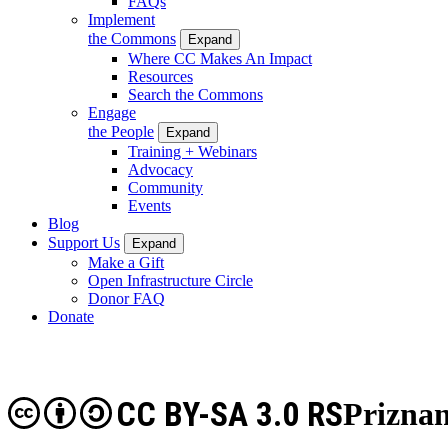
FAQs
Implement
the Commons
Expand
Where CC Makes An Impact
Resources
Search the Commons
Engage
the People
Expand
Training + Webinars
Advocacy
Community
Events
Blog
Support Us
Expand
Make a Gift
Open Infrastructure Circle
Donor FAQ
Donate
CC BY-SA 3.0 RS
Priznan