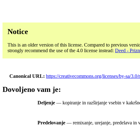
Notice
This is an older version of this license. Compared to previous versi
strongly recommend the use of the 4.0 license instead:
Deed - Prizn
Canonical URL
https://creativecommons.org/licenses/by-sa/3.0/r
Dovoljeno vam je:
Deljenje
— kopiranje in razširjanje vsebin v kakršn
Predelovanje
— remixanje, urejanje, predelava in v