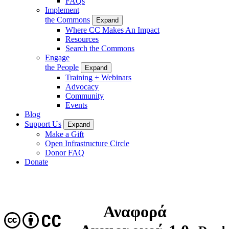
FAQs
Implement
the Commons
Expand
Where CC Makes An Impact
Resources
Search the Commons
Engage
the People
Expand
Training + Webinars
Advocacy
Community
Events
Blog
Support Us
Expand
Make a Gift
Open Infrastructure Circle
Donor FAQ
Donate
Αναφορά
CC