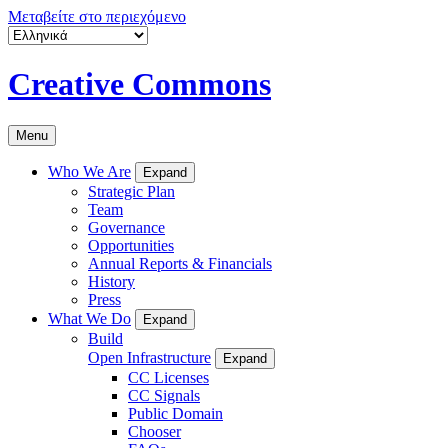
Μεταβείτε στο περιεχόμενο
Creative Commons
Menu
Who We Are
Expand
Strategic Plan
Team
Governance
Opportunities
Annual Reports & Financials
History
Press
What We Do
Expand
Build
Open Infrastructure
Expand
CC Licenses
CC Signals
Public Domain
Chooser