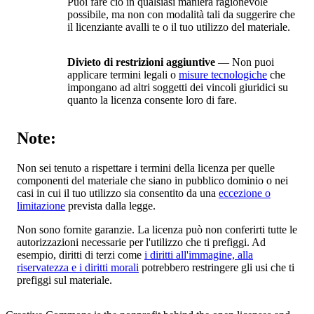
Puoi fare ciò in qualsiasi maniera ragionevole
possibile, ma non con modalità tali da suggerire che
il licenziante avalli te o il tuo utilizzo del materiale.
Divieto di restrizioni aggiuntive
— Non puoi
applicare termini legali o
misure tecnologiche
che
impongano ad altri soggetti dei vincoli giuridici su
quanto la licenza consente loro di fare.
Note:
Non sei tenuto a rispettare i termini della licenza per quelle
componenti del materiale che siano in pubblico dominio o nei
casi in cui il tuo utilizzo sia consentito da una
eccezione o
limitazione
prevista dalla legge.
Non sono fornite garanzie. La licenza può non conferirti tutte le
autorizzazioni necessarie per l'utilizzo che ti prefiggi. Ad
esempio, diritti di terzi come
i diritti all'immagine, alla
riservatezza e i diritti morali
potrebbero restringere gli usi che ti
prefiggi sul materiale.