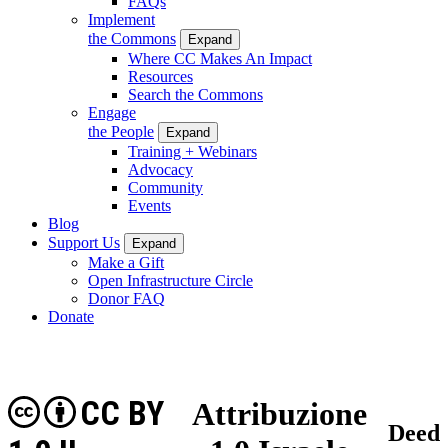
FAQs
Implement
the Commons
Expand
Where CC Makes An Impact
Resources
Search the Commons
Engage
the People
Expand
Training + Webinars
Advocacy
Community
Events
Blog
Support Us
Expand
Make a Gift
Open Infrastructure Circle
Donor FAQ
Donate
CC BY
Attribuzione
Deed