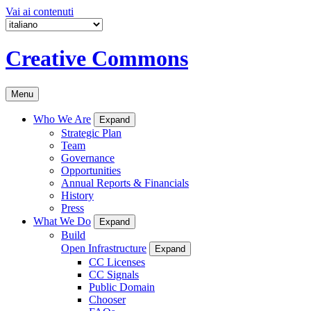
Vai ai contenuti
Creative Commons
Menu
Who We Are
Expand
Strategic Plan
Team
Governance
Opportunities
Annual Reports & Financials
History
Press
What We Do
Expand
Build
Open Infrastructure
Expand
CC Licenses
CC Signals
Public Domain
Chooser