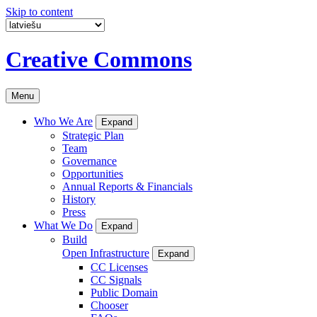
Skip to content
Creative Commons
Menu
Who We Are
Expand
Strategic Plan
Team
Governance
Opportunities
Annual Reports & Financials
History
Press
What We Do
Expand
Build
Open Infrastructure
Expand
CC Licenses
CC Signals
Public Domain
Chooser