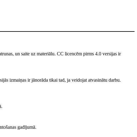
unas, un saite uz materiālu. CC licencēm pirms 4.0 versijas ir
jās izmaiņas ir jānorāda tikai tad, ja veidojat atvasinātu darbu.
ā.
ntošanas gadījumā.