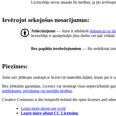
Licencētājs nevar atsaukt šīs tiesības, ja jūs ievēroj
Ievērojot sekojošus nosacījumus:
Attiecinājums
— Jums ir atbilstoši
jāatsaucas uz d
licencētājs ir apstiprinājis jūsu darbu vai tajā veiktā
Bez papildu ierobežojumiem
— Jūs nedrīkstat izm
Piezīmes:
Jums nav jārīkojas saskaņā ar licenci tā materiāla daļām, kuras jau ir
Bez jebkādas garantijas. Licence var nesniegt visas nepieciešamās gar
publiskuma, privātuma vai morālās tiesības
.
Creative Commons is the nonprofit behind the open licenses and other le
Learn more about our work
Learn more about CC Licensing