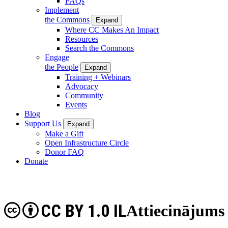
FAQs
Implement
the Commons
Expand
Where CC Makes An Impact
Resources
Search the Commons
Engage
the People
Expand
Training + Webinars
Advocacy
Community
Events
Blog
Support Us
Expand
Make a Gift
Open Infrastructure Circle
Donor FAQ
Donate
CC BY 1.0 IL
Attiecinājums 