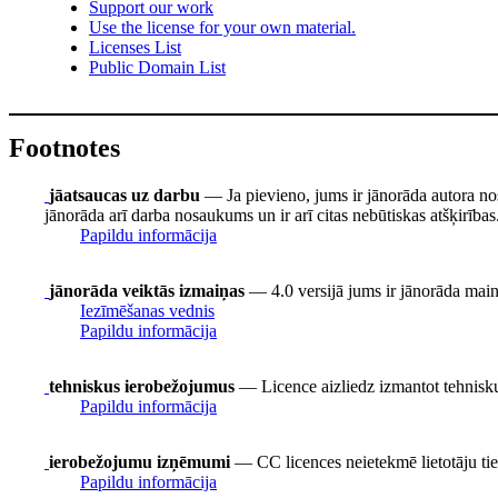
Support our work
Use the license for your own material.
Licenses List
Public Domain List
Footnotes
jāatsaucas uz darbu
— Ja pievieno, jums ir jānorāda autora no
jānorāda arī darba nosaukums un ir arī citas nebūtiskas atšķirības
Papildu informācija
jānorāda veiktās izmaiņas
— 4.0 versijā jums ir jānorāda mainīt
Iezīmēšanas vednis
Papildu informācija
tehniskus ierobežojumus
— Licence aizliedz izmantot tehnisku
Papildu informācija
ierobežojumu izņēmumi
— CC licences neietekmē lietotāju t
Papildu informācija