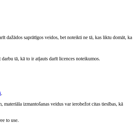
darīt dažādos saprātīgos veidos, bet noteikti ne tā, kas liktu domāt, ka
 darbu tā, kā to ir atļauts darīt licences noteikumos.
i
.
 materiāla izmantošanas veidus var ierobežot citas tiesības, kā
ee to use.