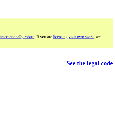
internationally robust
. If you are
licensing your own work
, we
See the legal code