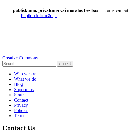
publiskuma, privātuma vai morālās tiesības
— Jums var būt nep
Papildu informācija
Creative Commons
submit
Who we are
What we do
Blog
Support us
Store
Contact
Privacy
Policies
Terms
Contact Us