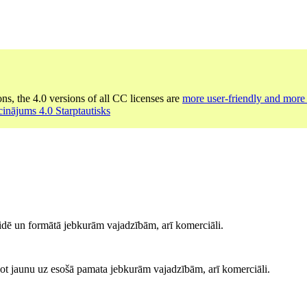
ons, the 4.0 versions of all CC licenses are
more user-friendly and more 
cinājums 4.0 Starptautisks
idē un formātā jebkurām vajadzībām, arī komerciāli.
ot jaunu uz esošā pamata jebkurām vajadzībām, arī komerciāli.