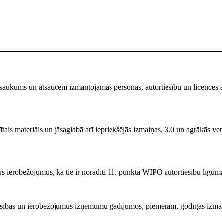
saukums un atsaucēm izmantojamās personas, autortiesību un licences atr
.
ais materiāls un jāsaglabā arī iepriekšējās izmaiņas. 3.0 un agrākās versi
s ierobežojumus, kā tie ir norādīti 11. punktā WIPO autortiesību līgum
iesības un ierobežojumus izņēmumu gadījumos, piemēram, godīgās izma