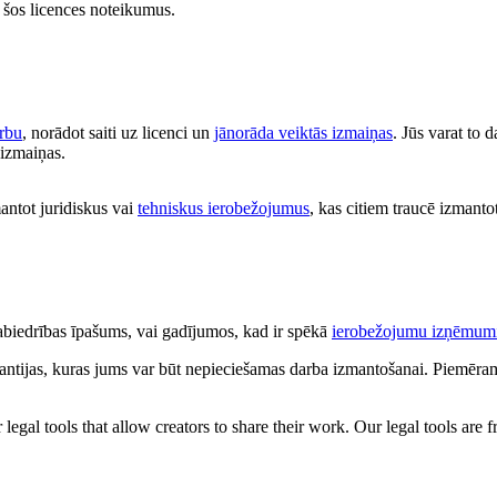
at šos licences noteikumus.
arbu
, norādot saiti uz licenci un
jānorāda veiktās izmaiņas
. Jūs varat to 
s izmaiņas.
antot juridiskus vai
tehniskus ierobežojumus
, kas citiem traucē izmantot
 sabiedrības īpašums, vai gadījumos, kad ir spēkā
ierobežojumu izņēmum
antijas, kuras jums var būt nepieciešamas darba izmantošanai. Piemēram,
gal tools that allow creators to share their work. Our legal tools are fr