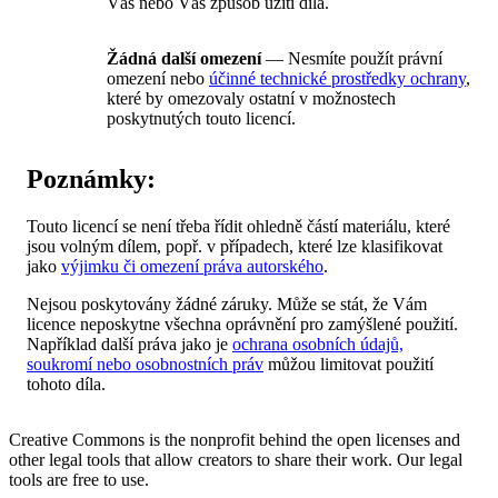
Vás nebo Váš způsob užití díla.
Žádná další omezení
— Nesmíte použít právní
omezení nebo
účinné technické prostředky ochrany
,
které by omezovaly ostatní v možnostech
poskytnutých touto licencí.
Poznámky:
Touto licencí se není třeba řídit ohledně částí materiálu, které
jsou volným dílem, popř. v případech, které lze klasifikovat
jako
výjimku či omezení práva autorského
.
Nejsou poskytovány žádné záruky. Může se stát, že Vám
licence neposkytne všechna oprávnění pro zamýšlené použití.
Například další práva jako je
ochrana osobních údajů,
soukromí nebo osobnostních práv
můžou limitovat použití
tohoto díla.
Creative Commons is the nonprofit behind the open licenses and
other legal tools that allow creators to share their work. Our legal
tools are free to use.