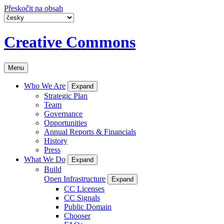
Přeskočit na obsah
Creative Commons
Menu
Who We Are
Expand
Strategic Plan
Team
Governance
Opportunities
Annual Reports & Financials
History
Press
What We Do
Expand
Build
Open Infrastructure
Expand
CC Licenses
CC Signals
Public Domain
Chooser