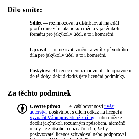
Dílo smíte:
Sdílet
— rozmnožovat a distribuovat materiál
prostřednictvím jakéhokoli média v jakémkoli
formátu pro jakýkoliv účel, a to i komerční.
Upravit
— remixovat, změnit a vyjít z původního
díla pro jakýkoliv účel, a to i komerční.
Poskytovatel licence nemůže odvolat tato oprávnění
do té doby, dokud dodržujete licenční podmínky.
Za těchto podmínek
Uveďte původ
— Je Vaší povinností
uvést
autorství
, poskytnout s dílem odkaz na licenci a
vyznačit Vámi provedené změny
. Toho můžete
docílit jakýmkoli rozumným způsobem, nicméně
nikdy ne způsobem naznačujícím, že by
poskytovatel licence schvaloval nebo podporoval