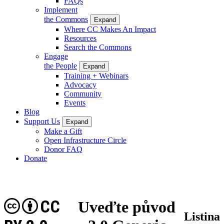
FAQs
Implement
the Commons
Expand
Where CC Makes An Impact
Resources
Search the Commons
Engage
the People
Expand
Training + Webinars
Advocacy
Community
Events
Blog
Support Us
Expand
Make a Gift
Open Infrastructure Circle
Donor FAQ
Donate
CC
Uveďte původ
Listina