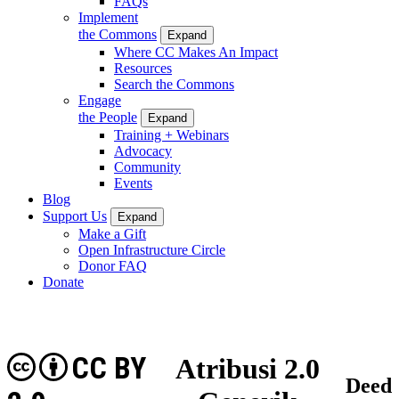
FAQs
Implement
the Commons
Expand
Where CC Makes An Impact
Resources
Search the Commons
Engage
the People
Expand
Training + Webinars
Advocacy
Community
Events
Blog
Support Us
Expand
Make a Gift
Open Infrastructure Circle
Donor FAQ
Donate
CC BY
Atribusi 2.0
Deed