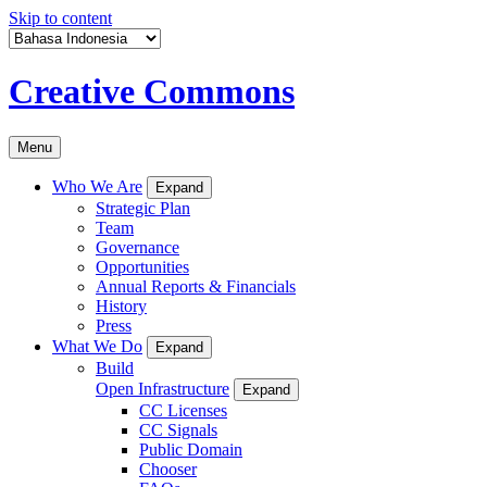
Skip to content
Creative Commons
Menu
Who We Are
Expand
Strategic Plan
Team
Governance
Opportunities
Annual Reports & Financials
History
Press
What We Do
Expand
Build
Open Infrastructure
Expand
CC Licenses
CC Signals
Public Domain
Chooser