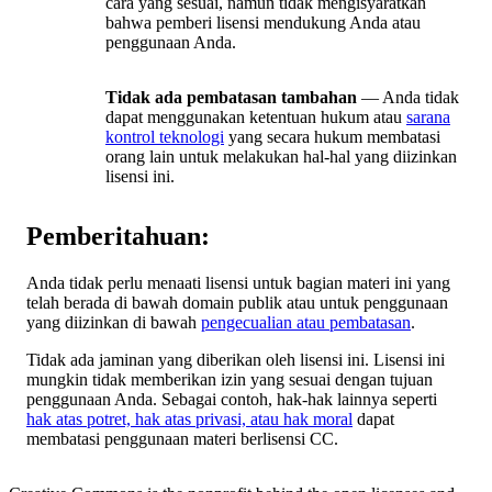
cara yang sesuai, namun tidak mengisyaratkan
bahwa pemberi lisensi mendukung Anda atau
penggunaan Anda.
Tidak ada pembatasan tambahan
— Anda tidak
dapat menggunakan ketentuan hukum atau
sarana
kontrol teknologi
yang secara hukum membatasi
orang lain untuk melakukan hal-hal yang diizinkan
lisensi ini.
Pemberitahuan:
Anda tidak perlu menaati lisensi untuk bagian materi ini yang
telah berada di bawah domain publik atau untuk penggunaan
yang diizinkan di bawah
pengecualian atau pembatasan
.
Tidak ada jaminan yang diberikan oleh lisensi ini. Lisensi ini
mungkin tidak memberikan izin yang sesuai dengan tujuan
penggunaan Anda. Sebagai contoh, hak-hak lainnya seperti
hak atas potret, hak atas privasi, atau hak moral
dapat
membatasi penggunaan materi berlisensi CC.