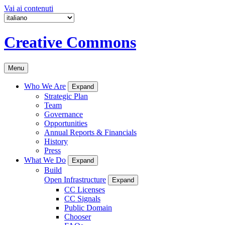
Vai ai contenuti
Creative Commons
Menu
Who We Are
Expand
Strategic Plan
Team
Governance
Opportunities
Annual Reports & Financials
History
Press
What We Do
Expand
Build
Open Infrastructure
Expand
CC Licenses
CC Signals
Public Domain
Chooser