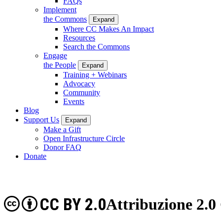
FAQs
Implement
the Commons
Expand
Where CC Makes An Impact
Resources
Search the Commons
Engage
the People
Expand
Training + Webinars
Advocacy
Community
Events
Blog
Support Us
Expand
Make a Gift
Open Infrastructure Circle
Donor FAQ
Donate
CC BY 2.0
Attribuzione 2.0