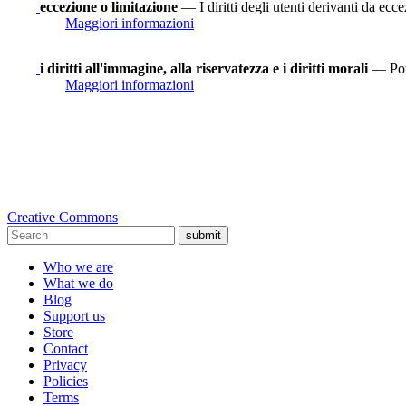
eccezione o limitazione
— I diritti degli utenti derivanti da ecce
Maggiori informazioni
i diritti all'immagine, alla riservatezza e i diritti morali
— Potr
Maggiori informazioni
Creative Commons
submit
Who we are
What we do
Blog
Support us
Store
Contact
Privacy
Policies
Terms