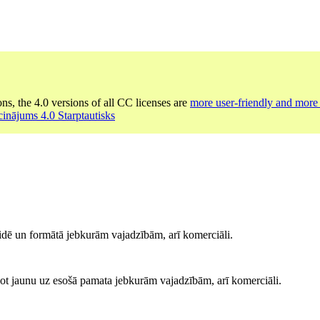
ons, the 4.0 versions of all CC licenses are
more user-friendly and more 
cinājums 4.0 Starptautisks
idē un formātā jebkurām vajadzībām, arī komerciāli.
ot jaunu uz esošā pamata jebkurām vajadzībām, arī komerciāli.