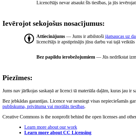
Licencētājs nevar atsaukt šīs tiesības, ja jūs ievēroj
Ievērojot sekojošus nosacījumus:
Attiecinājums
— Jums ir atbilstoši
jāatsaucas uz d
licencētājs ir apstiprinājis jūsu darbu vai tajā veiktā
Bez papildu ierobežojumiem
— Jūs nedrīkstat izm
Piezīmes:
Jums nav jārīkojas saskaņā ar licenci tā materiāla daļām, kuras jau ir
Bez jebkādas garantijas. Licence var nesniegt visas nepieciešamās gar
publiskuma, privātuma vai morālās tiesības
.
Creative Commons is the nonprofit behind the open licenses and other le
Learn more about our work
Learn more about CC Licensing