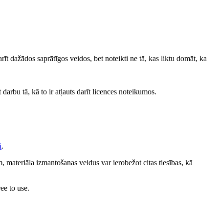
darīt dažādos saprātīgos veidos, bet noteikti ne tā, kas liktu domāt, ka
 darbu tā, kā to ir atļauts darīt licences noteikumos.
i
.
 materiāla izmantošanas veidus var ierobežot citas tiesības, kā
ee to use.