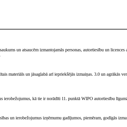
saukums un atsaucēm izmantojamās personas, autortiesību un licences atr
.
ais materiāls un jāsaglabā arī iepriekšējās izmaiņas. 3.0 un agrākās versi
s ierobežojumus, kā tie ir norādīti 11. punktā WIPO autortiesību līgum
iesības un ierobežojumus izņēmumu gadījumos, piemēram, godīgās izma