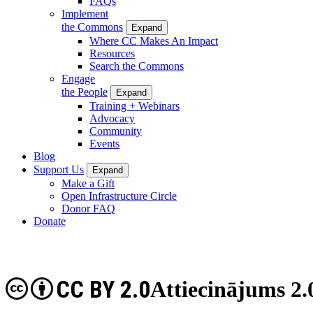
FAQs
Implement
the Commons
Expand
Where CC Makes An Impact
Resources
Search the Commons
Engage
the People
Expand
Training + Webinars
Advocacy
Community
Events
Blog
Support Us
Expand
Make a Gift
Open Infrastructure Circle
Donor FAQ
Donate
CC BY 2.0
Attiecinājums 2.