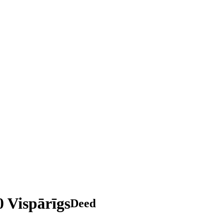
0 Vispārīgs
Deed