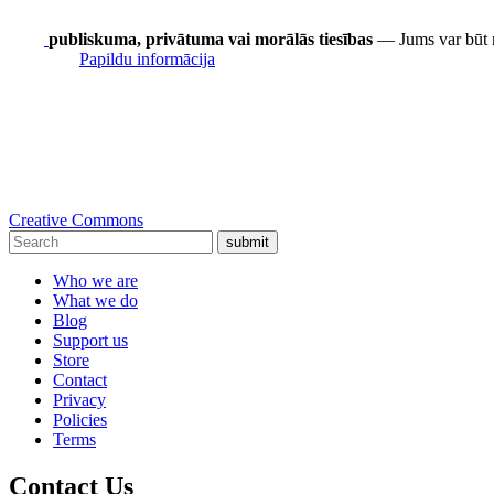
publiskuma, privātuma vai morālās tiesības
— Jums var būt nep
Papildu informācija
Creative Commons
submit
Who we are
What we do
Blog
Support us
Store
Contact
Privacy
Policies
Terms
Contact Us