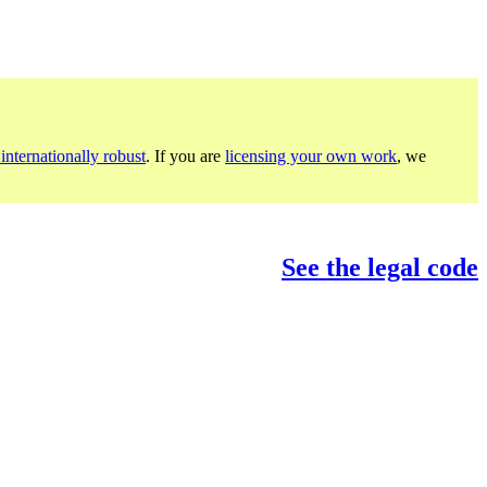
internationally robust
. If you are
licensing your own work
, we
See the legal code