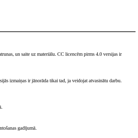
unas, un saite uz materiālu. CC licencēm pirms 4.0 versijas ir
jās izmaiņas ir jānorāda tikai tad, ja veidojat atvasinātu darbu.
ā.
ntošanas gadījumā.