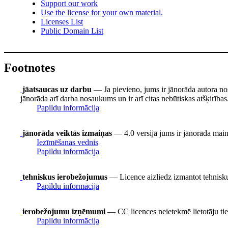
Support our work
Use the license for your own material.
Licenses List
Public Domain List
Footnotes
jāatsaucas uz darbu
— Ja pievieno, jums ir jānorāda autora no
jānorāda arī darba nosaukums un ir arī citas nebūtiskas atšķirības
Papildu informācija
jānorāda veiktās izmaiņas
— 4.0 versijā jums ir jānorāda mainīt
Iezīmēšanas vednis
Papildu informācija
tehniskus ierobežojumus
— Licence aizliedz izmantot tehnisku
Papildu informācija
ierobežojumu izņēmumi
— CC licences neietekmē lietotāju t
Papildu informācija