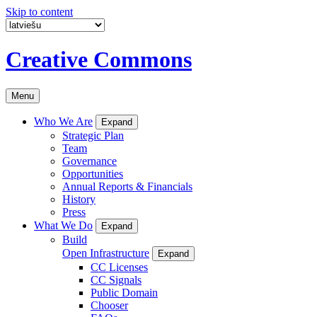
Skip to content
Creative Commons
Menu
Who We Are
Expand
Strategic Plan
Team
Governance
Opportunities
Annual Reports & Financials
History
Press
What We Do
Expand
Build
Open Infrastructure
Expand
CC Licenses
CC Signals
Public Domain
Chooser