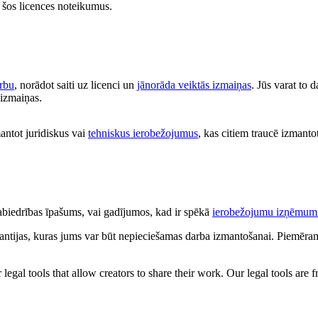
at šos licences noteikumus.
arbu
, norādot saiti uz licenci un
jānorāda veiktās izmaiņas
. Jūs varat to 
s izmaiņas.
antot juridiskus vai
tehniskus ierobežojumus
, kas citiem traucē izmantot
 sabiedrības īpašums, vai gadījumos, kad ir spēkā
ierobežojumu izņēmum
antijas, kuras jums var būt nepieciešamas darba izmantošanai. Piemēram,
gal tools that allow creators to share their work. Our legal tools are fr