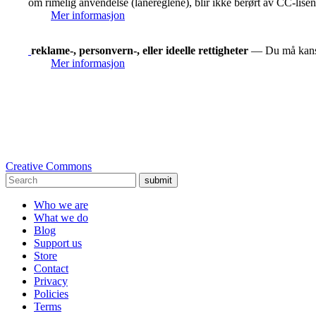
om rimelig anvendelse (lånereglene), blir ikke berørt av CC-lise
Mer informasjon
reklame-, personvern-, eller ideelle rettigheter
— Du må kanskje
Mer informasjon
Creative Commons
submit
Who we are
What we do
Blog
Support us
Store
Contact
Privacy
Policies
Terms