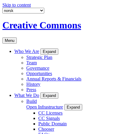
Skip to content
Creative Commons
Menu
Who We Are
Expand
Strategic Plan
Team
Governance
Opportunities
Annual Reports & Financials
History
Press
What We Do
Expand
Build
Open Infrastructure
Expand
CC Licenses
CC Signals
Public Domain
Chooser