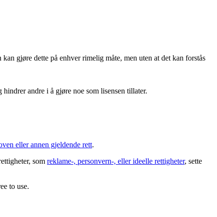
 kan gjøre dette på enhver rimelig måte, men uten at det kan forstås
hindrer andre i å gjøre noe som lisensen tillater.
oven eller annen gjeldende rett
.
rettigheter, som
reklame-, personvern-, eller ideelle rettigheter
, sette
ee to use.