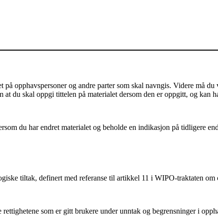
på opphavspersoner og andre parter som skal navngis. Videre må du vis
m at du skal oppgi tittelen på materialet dersom den er oppgitt, og kan h
som du har endret materialet og beholde en indikasjon på tidligere endri
iske tiltak, definert med referanse til artikkel 11 i WIPO-traktaten om
ettighetene som er gitt brukere under unntak og begrensninger i oppha