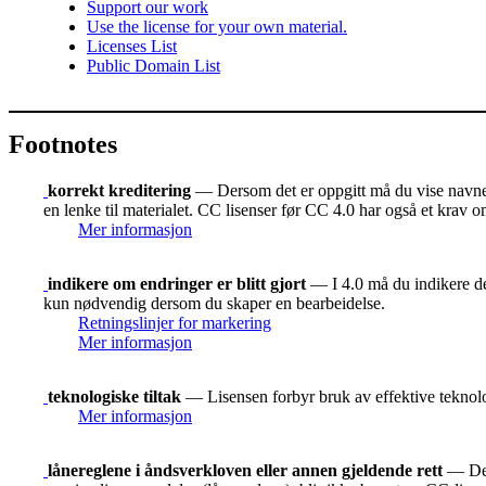
Support our work
Use the license for your own material.
Licenses List
Public Domain List
Footnotes
korrekt kreditering
— Dersom det er oppgitt må du vise navnet 
en lenke til materialet. CC lisenser før CC 4.0 har også et krav o
Mer informasjon
indikere om endringer er blitt gjort
— I 4.0 må du indikere der
kun nødvendig dersom du skaper en bearbeidelse.
Retningslinjer for markering
Mer informasjon
teknologiske tiltak
— Lisensen forbyr bruk av effektive teknolog
Mer informasjon
lånereglene i åndsverkloven eller annen gjeldende rett
— De r