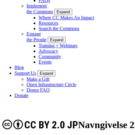
FAQs
Implement
the Commons
Expand
Where CC Makes An Impact
Resources
Search the Commons
Engage
the People
Expand
Training + Webinars
Advocacy
Community
Events
Blog
Support Us
Expand
Make a Gift
Open Infrastructure Circle
Donor FAQ
Donate
CC BY 2.0 JP
Navngivelse 2