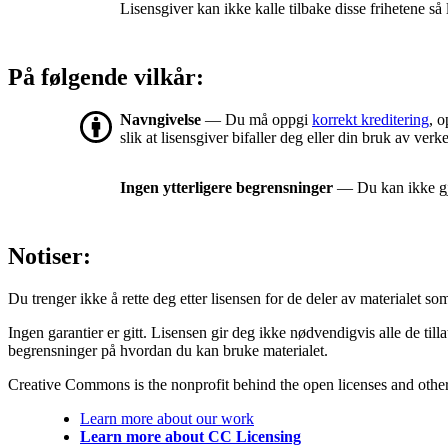
Lisensgiver kan ikke kalle tilbake disse frihetene så 
På følgende vilkår:
Navngivelse
— Du må oppgi
korrekt kreditering
, o
slik at lisensgiver bifaller deg eller din bruk av verke
Ingen ytterligere begrensninger
— Du kan ikke gjø
Notiser:
Du trenger ikke å rette deg etter lisensen for de deler av materialet som er
Ingen garantier er gitt. Lisensen gir deg ikke nødvendigvis alle de til
begrensninger på hvordan du kan bruke materialet.
Creative Commons is the nonprofit behind the open licenses and other le
Learn more about our work
Learn more about CC Licensing