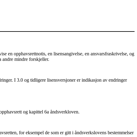
e en opphavsrettnotis, en lisensangivelse, en ansvarsfraskrivelse, og
a andre mindre forskjeller.
nger. I 3.0 og tidligere lisensversjoner er indikasjon av endringer
 opphavsrett og kapittel 6a åndsverkloven.
vsretten, for eksempel de som er gitt i åndsverkslovens bestemmelser