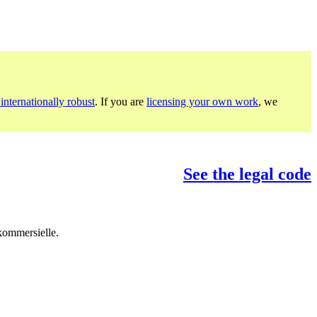
internationally robust
. If you are
licensing your own work
, we
See the legal code
 kommersielle.