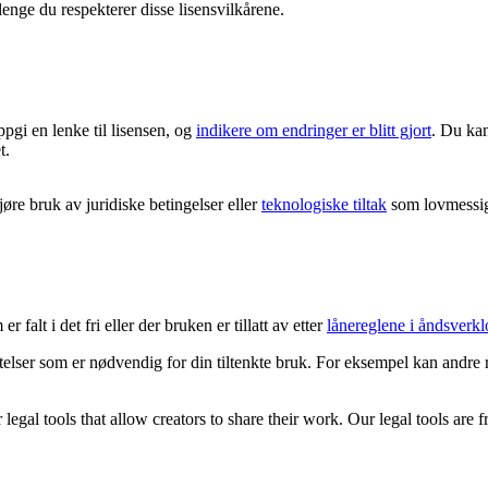
lenge du respekterer disse lisensvilkårene.
ppgi en lenke til lisensen, og
indikere om endringer er blitt gjort
. Du kan
t.
re bruk av juridiske betingelser eller
teknologiske tiltak
som lovmessig 
 falt i det fri eller der bruken er tillatt av etter
lånereglene i åndsverkl
latelser som er nødvendig for din tiltenkte bruk. For eksempel kan andre 
gal tools that allow creators to share their work. Our legal tools are fr