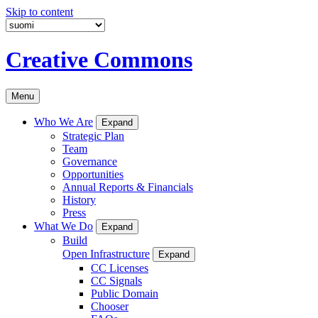
Skip to content
Creative Commons
Menu
Who We Are
Expand
Strategic Plan
Team
Governance
Opportunities
Annual Reports & Financials
History
Press
What We Do
Expand
Build
Open Infrastructure
Expand
CC Licenses
CC Signals
Public Domain
Chooser