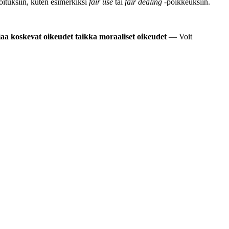
joituksiin, kuten esimerkiksi
fair use
tai
fair dealing
-poikkeuksiin.
jaa koskevat oikeudet taikka moraaliset oikeudet
— Voit