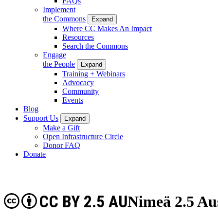
FAQs
Implement
the Commons
Expand
Where CC Makes An Impact
Resources
Search the Commons
Engage
the People
Expand
Training + Webinars
Advocacy
Community
Events
Blog
Support Us
Expand
Make a Gift
Open Infrastructure Circle
Donor FAQ
Donate
CC BY 2.5 AU
Nimeä 2.5 Aus