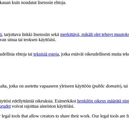
 kauan kuin noudatat lisenssin ehtoja.
i
, tarjottava linkki lisenssiin sekä
merkittävä, mikäli olet tehnyt muutok
van sinua tai teoksen käyttöäsi.
udellisia ehtoja tai
teknisiä estoja
, jotka estävät oikeudellisesti muita tek
salta, jotka on asetettu vapaaseen yleiseen käyttöön (
public domain
), ta
käyttösi edellyttämiä oikeuksia. Esimerkiksi
henkilön oikeus määrätä nim
keudet
voivat rajoittaa aineiston käyttöäsi.
gal tools that allow creators to share their work. Our legal tools are fr