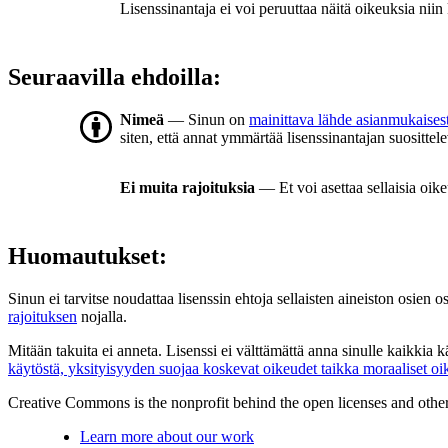
Lisenssinantaja ei voi peruuttaa näitä oikeuksia niin
Seuraavilla ehdoilla:
Nimeä
— Sinun on
mainittava lähde asianmukaisest
siten, että annat ymmärtää lisenssinantajan suosittele
Ei muita rajoituksia
— Et voi asettaa sellaisia oike
Huomautukset:
Sinun ei tarvitse noudattaa lisenssin ehtoja sellaisten aineiston osien o
rajoituksen
nojalla.
Mitään takuita ei anneta. Lisenssi ei välttämättä anna sinulle kaikkia 
käytöstä, yksityisyyden suojaa koskevat oikeudet taikka moraaliset oi
Creative Commons is the nonprofit behind the open licenses and other le
Learn more about our work