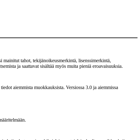
 mainitut tahot, tekijänoikeusmerkintä, lisenssimerkintä,
semista ja saattavat sisältää myös muita pieniä eroavaisuuksia.
 tiedot aiemmista muokkauksista. Versiossa 3.0 ja aiemmissa
määritelmään.