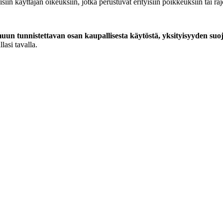
siin käyttäjän oikeuksiin, jotka perustuvat erityisiin poikkeuksiin tai ra
un tunnistettavan osan kaupallisesta käytöstä, yksityisyyden suo
lasi tavalla.