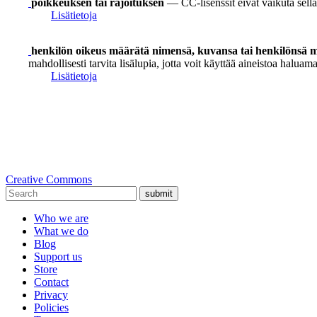
poikkeuksen tai rajoituksen
— CC-lisenssit eivät vaikuta sellai
Lisätietoja
henkilön oikeus määrätä nimensä, kuvansa tai henkilönsä mu
mahdollisesti tarvita lisälupia, jotta voit käyttää aineistoa haluamal
Lisätietoja
Creative Commons
submit
Who we are
What we do
Blog
Support us
Store
Contact
Privacy
Policies