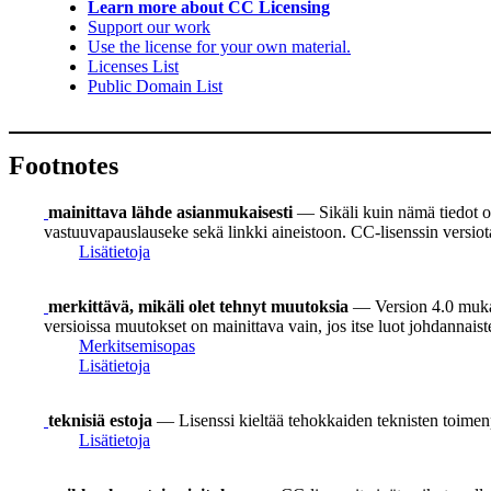
Learn more about CC Licensing
Support our work
Use the license for your own material.
Licenses List
Public Domain List
Footnotes
mainittava lähde asianmukaisesti
— Sikäli kuin nämä tiedot on
vastuuvapauslauseke sekä linkki aineistoon. CC-lisenssin versiot
Lisätietoja
merkittävä, mikäli olet tehnyt muutoksia
— Version 4.0 mukaan
versioissa muutokset on mainittava vain, jos itse luot johdannais
Merkitsemisopas
Lisätietoja
teknisiä estoja
— Lisenssi kieltää tehokkaiden teknisten toimen
Lisätietoja