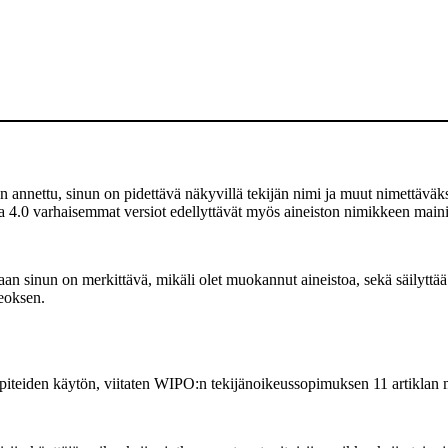
 annettu, sinun on pidettävä näkyvillä tekijän nimi ja muut nimettäväksi
a 4.0 varhaisemmat versiot edellyttävät myös aineiston nimikkeen mainit
 sinun on merkittävä, mikäli olet muokannut aineistoa, sekä säilyttää
teoksen.
piteiden käytön, viitaten WIPO:n tekijänoikeussopimuksen 11 artiklan 