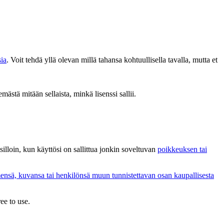
sia
. Voit tehdä yllä olevan millä tahansa kohtuullisella tavalla, mutta et
emästä mitään sellaista, minkä lisenssi sallii.
i silloin, kun käyttösi on sallittua jonkin soveltuvan
poikkeuksen tai
ensä, kuvansa tai henkilönsä muun tunnistettavan osan kaupallisesta
ee to use.