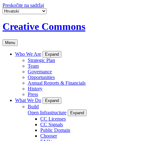
Preskočite na sadržaj
Creative Commons
Menu
Who We Are
Expand
Strategic Plan
Team
Governance
Opportunities
Annual Reports & Financials
History
Press
What We Do
Expand
Build
Open Infrastructure
Expand
CC Licenses
CC Signals
Public Domain
Chooser