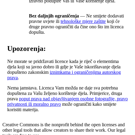
izravno podupire Vas ili Vaše korištenje djela.
Bez daljnjih ograničenja
— Ne smijete dodavati
pravne uvjete ili
tehnološke mjere zaštite
koji će
druge pravno ograničiti da čine ono što im licenca
dopušta.
Upozorenja:
Ne morate se pridržavati licence kada je riječ o elementima
djela koji su javno dobro ili gdje je Vaše iskorištavanje djela
dopušteno zakonskim
iznimkama i ograničenjima autorskog
prava
.
Nema jamstava. Licenca Vam možda ne daje sva potrebna
dopuštena za Vašu željeno korištenje djela. Primjerice, druga
prava
poput prava nad objavljivanjem osobne fotografije, pravo
privatnosti ili moralno pravo
može ograničiti kako smijete
koristiti materija.
Creative Commons is the nonprofit behind the open licenses and
other legal tools that allow creators to share their work. Our legal