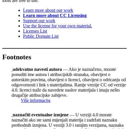
tools are free to use.
Learn more about our work
Learn more about CC Licensing
Support our work
Use the license for your own material.
Licenses List
Public Domain List
Footnotes
adekvatno navesti autora
— Ako je naznačeno, morate
ponuditi ime autora i atribucijskih stranaka, obavijest o
autorskim pravima, obavijest o licenci, obavijest o odricanju od
odgovornosti i link s materijalima. Ranije verzije CC od verzije
4.0. licenci traže da navedete naslov materijala i imaju nešto
drugačije atribucijske zahtjeve.
Više informacija
naznačiti eventualne izmjene
— U verziji 4.0 morate
naznačiti ako ste sami mijenjali materija i zadržati naznaku
prethodnih izmjena. U verziji 3.0 i ranijim verzijama, naznaka