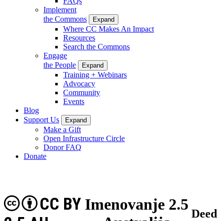
FAQs
Implement
the Commons
Expand
Where CC Makes An Impact
Resources
Search the Commons
Engage
the People
Expand
Training + Webinars
Advocacy
Community
Events
Blog
Support Us
Expand
Make a Gift
Open Infrastructure Circle
Donor FAQ
Donate
CC BY
Imenovanje 2.5
Deed