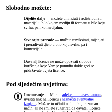
Slobodno možete:
Dijelite dalje
— možete umnažati i redistribuirati
materijal u bilo kojem mediju ili formatu u bilo koju
svrhu, pa i komercijalnu.
Stvarajte prerade
— možete remiksirati, mijenjati
i prerađivati djelo u bilo koju svrhu, pa i
komercijalnu.
Davatelj licence ne može opozvati slobode
korištenja koje Vam je ponudio dokle god se
pridržavate uvjeta licence.
Pod sljedećim uvjetima:
Imenovanje
— Morate
adekvatno navesti autora
,
uvrstiti link na licencu i
naznačiti eventualne
izmjene
. Možete to učiniti na bilo koji razuman
način, ali ne smijete sugerirati da davatelj licence