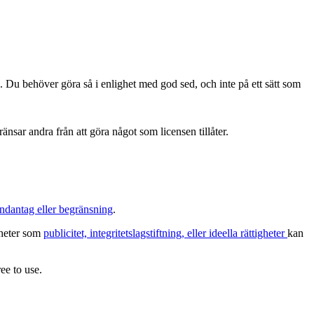
. Du behöver göra så i enlighet med god sed, och inte på ett sätt som
änsar andra från att göra något som licensen tillåter.
ndantag eller begränsning
.
igheter som
publicitet, integritetslagstiftning, eller ideella rättigheter
kan
ee to use.