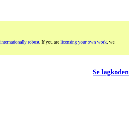
internationally robust
. If you are
licensing your own work
, we
Se lagkoden