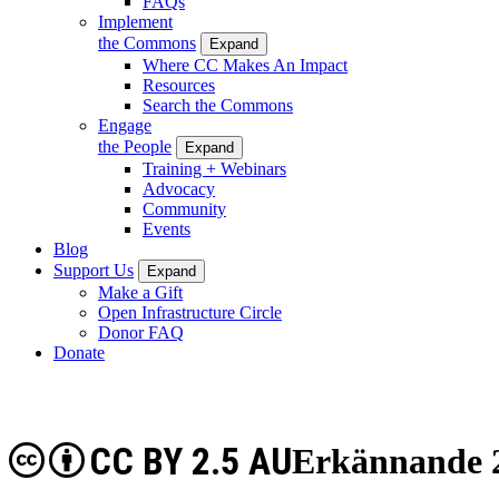
FAQs
Implement
the Commons
Expand
Where CC Makes An Impact
Resources
Search the Commons
Engage
the People
Expand
Training + Webinars
Advocacy
Community
Events
Blog
Support Us
Expand
Make a Gift
Open Infrastructure Circle
Donor FAQ
Donate
CC BY 2.5 AU
Erkännande 2