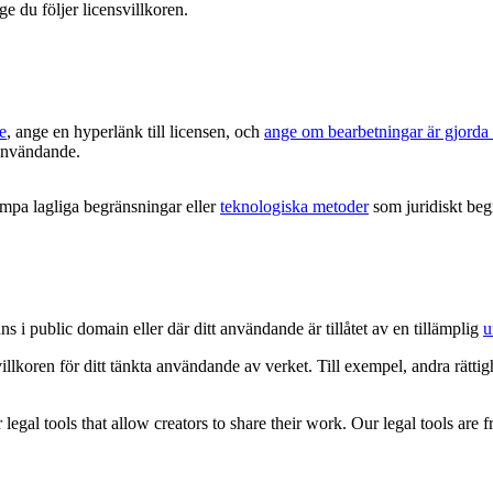
ge du följer licensvillkoren.
e
, ange en hyperlänk till licensen, och
ange om bearbetningar är gjorda
t användande.
ämpa lagliga begränsningar eller
teknologiska metoder
som juridiskt begr
ns i public domain eller där ditt användande är tillåtet av en tillämplig
u
villkoren för ditt tänkta användande av verket. Till exempel, andra rätt
gal tools that allow creators to share their work. Our legal tools are fr