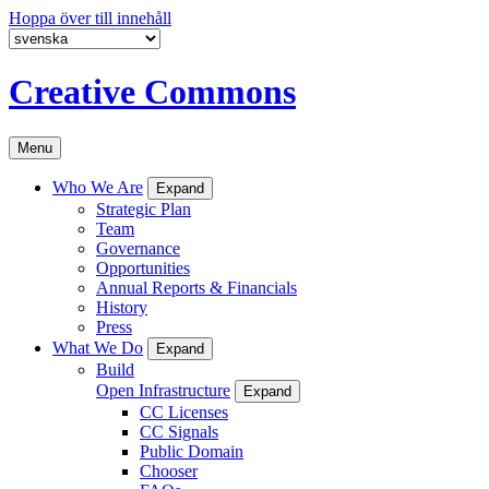
Hoppa över till innehåll
Creative Commons
Menu
Who We Are
Expand
Strategic Plan
Team
Governance
Opportunities
Annual Reports & Financials
History
Press
What We Do
Expand
Build
Open Infrastructure
Expand
CC Licenses
CC Signals
Public Domain
Chooser