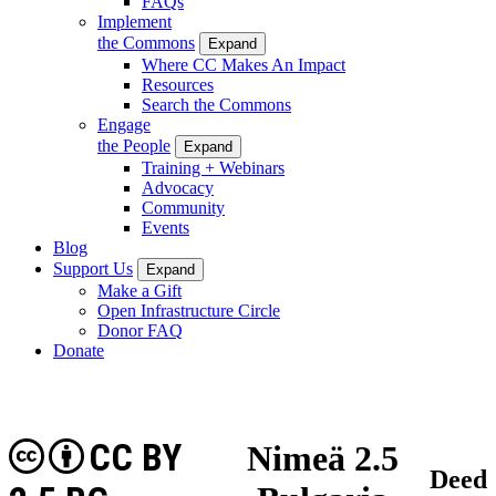
FAQs
Implement
the Commons
Expand
Where CC Makes An Impact
Resources
Search the Commons
Engage
the People
Expand
Training + Webinars
Advocacy
Community
Events
Blog
Support Us
Expand
Make a Gift
Open Infrastructure Circle
Donor FAQ
Donate
CC BY
Nimeä 2.5
Deed