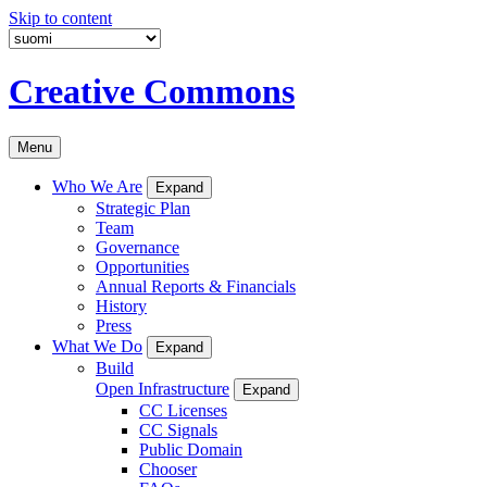
Skip to content
Creative Commons
Menu
Who We Are
Expand
Strategic Plan
Team
Governance
Opportunities
Annual Reports & Financials
History
Press
What We Do
Expand
Build
Open Infrastructure
Expand
CC Licenses
CC Signals
Public Domain
Chooser