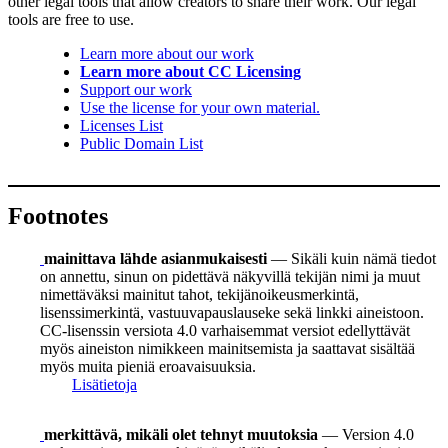
other legal tools that allow creators to share their work. Our legal
tools are free to use.
Learn more about our work
Learn more about CC Licensing
Support our work
Use the license for your own material.
Licenses List
Public Domain List
Footnotes
mainittava lähde asianmukaisesti
— Sikäli kuin nämä tiedot
on annettu, sinun on pidettävä näkyvillä tekijän nimi ja muut
nimettäväksi mainitut tahot, tekijänoikeusmerkintä,
lisenssimerkintä, vastuuvapauslauseke sekä linkki aineistoon.
CC-lisenssin versiota 4.0 varhaisemmat versiot edellyttävät
myös aineiston nimikkeen mainitsemista ja saattavat sisältää
myös muita pieniä eroavaisuuksia.
Lisätietoja
merkittävä, mikäli olet tehnyt muutoksia
— Version 4.0