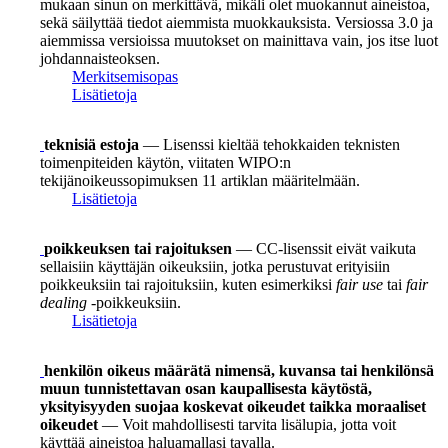
mukaan sinun on merkittävä, mikäli olet muokannut aineistoa,
sekä säilyttää tiedot aiemmista muokkauksista. Versiossa 3.0 ja
aiemmissa versioissa muutokset on mainittava vain, jos itse luot
johdannaisteoksen.
Merkitsemisopas
Lisätietoja
teknisiä estoja
— Lisenssi kieltää tehokkaiden teknisten
toimenpiteiden käytön, viitaten WIPO:n
tekijänoikeussopimuksen 11 artiklan määritelmään.
Lisätietoja
poikkeuksen tai rajoituksen
— CC-lisenssit eivät vaikuta
sellaisiin käyttäjän oikeuksiin, jotka perustuvat erityisiin
poikkeuksiin tai rajoituksiin, kuten esimerkiksi
fair use
tai
fair
dealing
-poikkeuksiin.
Lisätietoja
henkilön oikeus määrätä nimensä, kuvansa tai henkilönsä
muun tunnistettavan osan kaupallisesta käytöstä,
yksityisyyden suojaa koskevat oikeudet taikka moraaliset
oikeudet
— Voit mahdollisesti tarvita lisälupia, jotta voit
käyttää aineistoa haluamallasi tavalla.