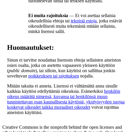
suosittelevan sinua tai teoksen käyttöäsi.
Ei muita rajoituksia
— Et voi asettaa sellaisia
oikeudellisia ehtoja tai
teknisiä estoja
, jotka estävät
oikeudellisesti muita tekemästä mitään sellaista,
minkä lisenssi sallii.
Huomautukset:
Sinun ei tarvitse noudattaa lisenssin ehtoja sellaisten aineiston
osien osalta, jotka on asetettu vapaaseen yleiseen käyttöön
(
public domain
), tai silloin, kun käyttösi on sallittua jonkin
soveltuvan
poikkeuksen tai rajoituksen
nojalla.
Mitään takuita ei anneta. Lisenssi ei välttämättä anna sinulle
kaikkia käyttösi edellyttämiä oikeuksia. Esimerkiksi
henkilön
oikeus määrätä nimensä, kuvansa tai henkilönsä muun
tunnistettavan osan kaupallisesta käytöstä, yksityisyyden suojaa
koskevat oikeudet taikka moraaliset oikeudet
voivat rajoittaa
aineiston käyttöäsi.
Creative Commons is the nonprofit behind the open licenses and