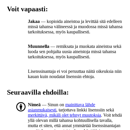
Voit vapaasti:
Jakaa
— kopioida aineistoa ja levittää sitä edelleen
missä tahansa välineessä ja muodossa missä tahansa
tarkoituksessa, myös kaupallisesti.
Muunnella
— remiksata ja muokata aineistoa sekä
luoda sen pohjalta uusia aineistoja missä tahansa
tarkoituksessa, myös kaupallisesti.
Lisenssinantaja ei voi peruuttaa näitä oikeuksia niin
kauan kuin noudatat lisenssin ehtoja.
Seuraavilla ehdoilla:
Nimeä
— Sinun on
mainittava lähde
asianmukaisesti
, tarjottava linkki lisenssiin sekä
merkittävä, mikäli olet tehnyt muutoksia
. Voit tehdä
yllä olevan millä tahansa kohtuullisella tavalla,
mutta et siten, että annat ymmärtää lisenssinantajan