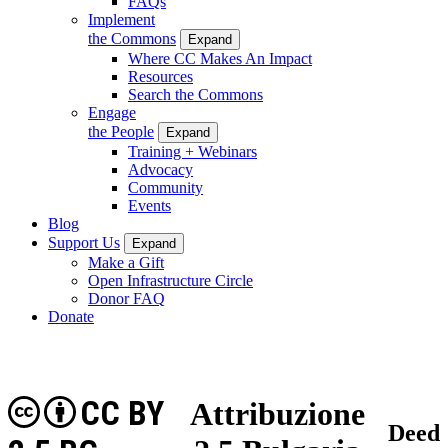
FAQs
Implement
the Commons
Expand
Where CC Makes An Impact
Resources
Search the Commons
Engage
the People
Expand
Training + Webinars
Advocacy
Community
Events
Blog
Support Us
Expand
Make a Gift
Open Infrastructure Circle
Donor FAQ
Donate
CC BY
Attribuzione
Deed