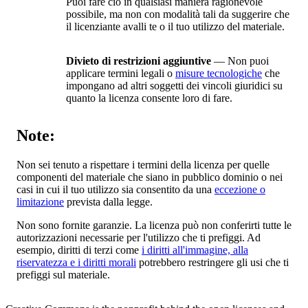
Puoi fare ciò in qualsiasi maniera ragionevole
possibile, ma non con modalità tali da suggerire che
il licenziante avalli te o il tuo utilizzo del materiale.
Divieto di restrizioni aggiuntive
— Non puoi
applicare termini legali o
misure tecnologiche
che
impongano ad altri soggetti dei vincoli giuridici su
quanto la licenza consente loro di fare.
Note:
Non sei tenuto a rispettare i termini della licenza per quelle
componenti del materiale che siano in pubblico dominio o nei
casi in cui il tuo utilizzo sia consentito da una
eccezione o
limitazione
prevista dalla legge.
Non sono fornite garanzie. La licenza può non conferirti tutte le
autorizzazioni necessarie per l'utilizzo che ti prefiggi. Ad
esempio, diritti di terzi come
i diritti all'immagine, alla
riservatezza e i diritti morali
potrebbero restringere gli usi che ti
prefiggi sul materiale.