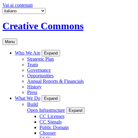
Vai ai contenuti
Creative Commons
Menu
Who We Are
Expand
Strategic Plan
Team
Governance
Opportunities
Annual Reports & Financials
History
Press
What We Do
Expand
Build
Open Infrastructure
Expand
CC Licenses
CC Signals
Public Domain
Chooser