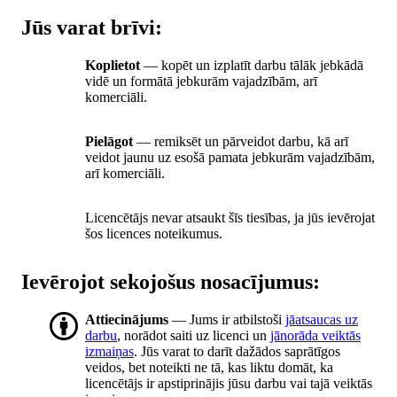
Jūs varat brīvi:
Koplietot
— kopēt un izplatīt darbu tālāk jebkādā
vidē un formātā jebkurām vajadzībām, arī
komerciāli.
Pielāgot
— remiksēt un pārveidot darbu, kā arī
veidot jaunu uz esošā pamata jebkurām vajadzībām,
arī komerciāli.
Licencētājs nevar atsaukt šīs tiesības, ja jūs ievērojat
šos licences noteikumus.
Ievērojot sekojošus nosacījumus:
Attiecinājums
— Jums ir atbilstoši
jāatsaucas uz
darbu
, norādot saiti uz licenci un
jānorāda veiktās
izmaiņas
. Jūs varat to darīt dažādos saprātīgos
veidos, bet noteikti ne tā, kas liktu domāt, ka
licencētājs ir apstiprinājis jūsu darbu vai tajā veiktās