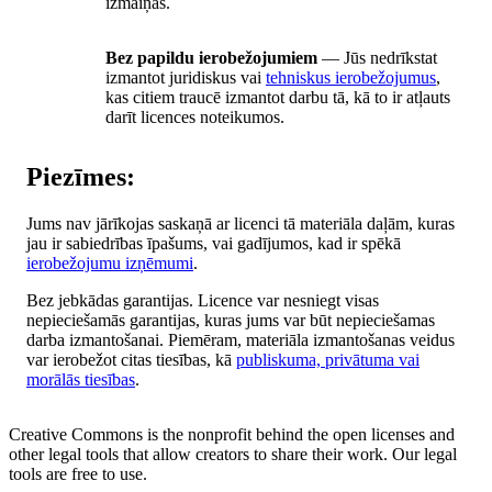
izmaiņas.
Bez papildu ierobežojumiem
— Jūs nedrīkstat
izmantot juridiskus vai
tehniskus ierobežojumus
,
kas citiem traucē izmantot darbu tā, kā to ir atļauts
darīt licences noteikumos.
Piezīmes:
Jums nav jārīkojas saskaņā ar licenci tā materiāla daļām, kuras
jau ir sabiedrības īpašums, vai gadījumos, kad ir spēkā
ierobežojumu izņēmumi
.
Bez jebkādas garantijas. Licence var nesniegt visas
nepieciešamās garantijas, kuras jums var būt nepieciešamas
darba izmantošanai. Piemēram, materiāla izmantošanas veidus
var ierobežot citas tiesības, kā
publiskuma, privātuma vai
morālās tiesības
.
Creative Commons is the nonprofit behind the open licenses and
other legal tools that allow creators to share their work. Our legal
tools are free to use.