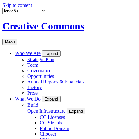
Skip to content
Creative Commons
Menu
Who We Are
Expand
Strategic Plan
Team
Governance
Opportunities
Annual Reports & Financials
History
Press
What We Do
Expand
Build
Open Infrastructure
Expand
CC Licenses
CC Signals
Public Domain
Chooser