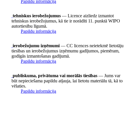
Papildu informācija
tehniskus ierobežojumus
— Licence aizliedz izmantot
tehniskus ierobežojumus, kā tie ir norādīti 11. punktā WIPO
autortiesību līgumā.
Papildu informācija
ierobežojumu izņēmumi
— CC licences neietekmē lietotāju
tiesības un ierobežojumus izņēmumu gadījumos, piemēram,
godīgās izmantošanas gadījumā.
Papildu informācija
publiskuma, privātuma vai morālās tiesības
— Jums var
būt nepieciešama papildu atļauja, lai lietotu materiālu tā, kā to
vēlaties.
Papildu informācija