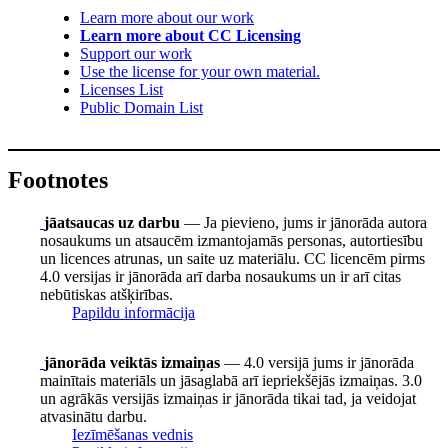
Learn more about our work
Learn more about CC Licensing
Support our work
Use the license for your own material.
Licenses List
Public Domain List
Footnotes
jāatsaucas uz darbu
— Ja pievieno, jums ir jānorāda autora
nosaukums un atsaucēm izmantojamās personas, autortiesību
un licences atrunas, un saite uz materiālu. CC licencēm pirms
4.0 versijas ir jānorāda arī darba nosaukums un ir arī citas
nebūtiskas atšķirības.
Papildu informācija
jānorāda veiktās izmaiņas
— 4.0 versijā jums ir jānorāda
mainītais materiāls un jāsaglabā arī iepriekšējās izmaiņas. 3.0
un agrākās versijās izmaiņas ir jānorāda tikai tad, ja veidojat
atvasinātu darbu.
Iezīmēšanas vednis