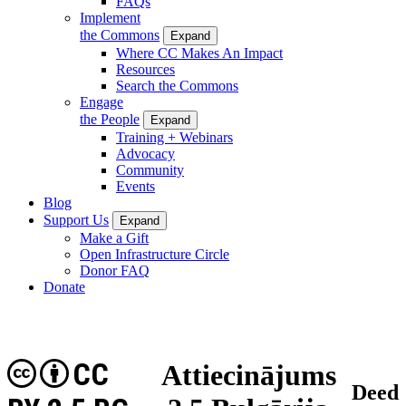
FAQs
Implement
the Commons
Expand
Where CC Makes An Impact
Resources
Search the Commons
Engage
the People
Expand
Training + Webinars
Advocacy
Community
Events
Blog
Support Us
Expand
Make a Gift
Open Infrastructure Circle
Donor FAQ
Donate
CC
Attiecinājums
Deed