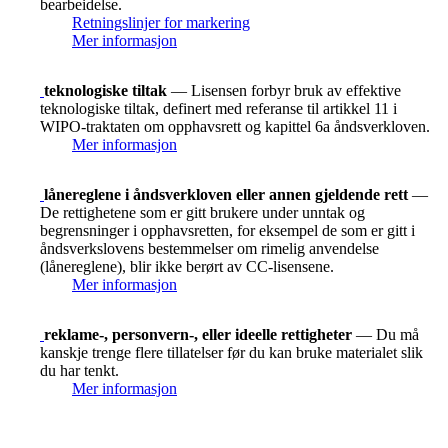
bearbeidelse.
Retningslinjer for markering
Mer informasjon
teknologiske tiltak
— Lisensen forbyr bruk av effektive
teknologiske tiltak, definert med referanse til artikkel 11 i
WIPO-traktaten om opphavsrett og kapittel 6a åndsverkloven.
Mer informasjon
lånereglene i åndsverkloven eller annen gjeldende rett
—
De rettighetene som er gitt brukere under unntak og
begrensninger i opphavsretten, for eksempel de som er gitt i
åndsverkslovens bestemmelser om rimelig anvendelse
(lånereglene), blir ikke berørt av CC-lisensene.
Mer informasjon
reklame-, personvern-, eller ideelle rettigheter
— Du må
kanskje trenge flere tillatelser før du kan bruke materialet slik
du har tenkt.
Mer informasjon