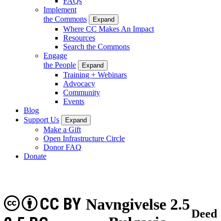
FAQs
Implement
the Commons
Expand
Where CC Makes An Impact
Resources
Search the Commons
Engage
the People
Expand
Training + Webinars
Advocacy
Community
Events
Blog
Support Us
Expand
Make a Gift
Open Infrastructure Circle
Donor FAQ
Donate
CC BY
Navngivelse 2.5
Deed