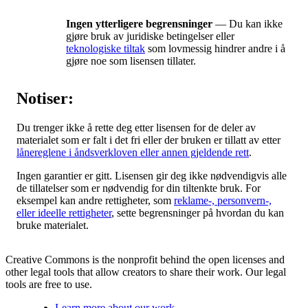
Ingen ytterligere begrensninger
— Du kan ikke
gjøre bruk av juridiske betingelser eller
teknologiske tiltak
som lovmessig hindrer andre i å
gjøre noe som lisensen tillater.
Notiser:
Du trenger ikke å rette deg etter lisensen for de deler av
materialet som er falt i det fri eller der bruken er tillatt av etter
lånereglene i åndsverkloven eller annen gjeldende rett
.
Ingen garantier er gitt. Lisensen gir deg ikke nødvendigvis alle
de tillatelser som er nødvendig for din tiltenkte bruk. For
eksempel kan andre rettigheter, som
reklame-, personvern-,
eller ideelle rettigheter
, sette begrensninger på hvordan du kan
bruke materialet.
Creative Commons is the nonprofit behind the open licenses and
other legal tools that allow creators to share their work. Our legal
tools are free to use.
Learn more about our work