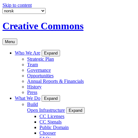
Skip to content
Creative Commons
Menu
Who We Are
Expand
Strategic Plan
Team
Governance
Opportunities
Annual Reports & Financials
History
Press
What We Do
Expand
Build
Open Infrastructure
Expand
CC Licenses
CC Signals
Public Domain
Chooser