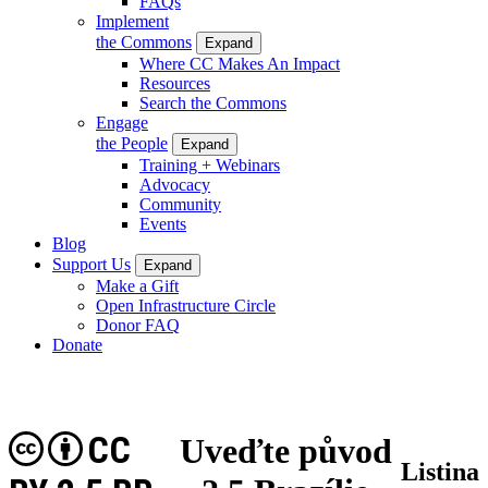
FAQs
Implement
the Commons
Expand
Where CC Makes An Impact
Resources
Search the Commons
Engage
the People
Expand
Training + Webinars
Advocacy
Community
Events
Blog
Support Us
Expand
Make a Gift
Open Infrastructure Circle
Donor FAQ
Donate
CC
Uveďte původ
Listina