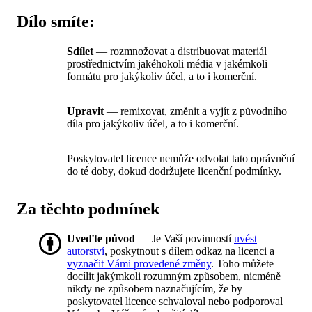
Dílo smíte:
Sdílet
— rozmnožovat a distribuovat materiál
prostřednictvím jakéhokoli média v jakémkoli
formátu pro jakýkoliv účel, a to i komerční.
Upravit
— remixovat, změnit a vyjít z původního
díla pro jakýkoliv účel, a to i komerční.
Poskytovatel licence nemůže odvolat tato oprávnění
do té doby, dokud dodržujete licenční podmínky.
Za těchto podmínek
Uveďte původ
— Je Vaší povinností
uvést
autorství
, poskytnout s dílem odkaz na licenci a
vyznačit Vámi provedené změny
. Toho můžete
docílit jakýmkoli rozumným způsobem, nicméně
nikdy ne způsobem naznačujícím, že by
poskytovatel licence schvaloval nebo podporoval