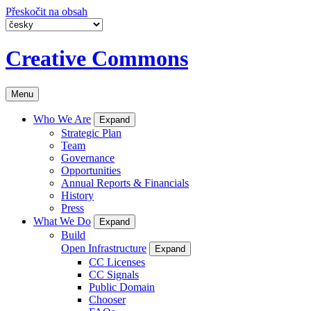
Přeskočit na obsah
Creative Commons
Menu
Who We Are
Expand
Strategic Plan
Team
Governance
Opportunities
Annual Reports & Financials
History
Press
What We Do
Expand
Build
Open Infrastructure
Expand
CC Licenses
CC Signals
Public Domain
Chooser