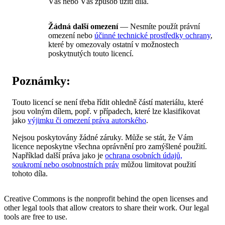
Vás nebo Váš způsob užití díla.
Žádná další omezení
— Nesmíte použít právní
omezení nebo
účinné technické prostředky ochrany
,
které by omezovaly ostatní v možnostech
poskytnutých touto licencí.
Poznámky:
Touto licencí se není třeba řídit ohledně částí materiálu, které
jsou volným dílem, popř. v případech, které lze klasifikovat
jako
výjimku či omezení práva autorského
.
Nejsou poskytovány žádné záruky. Může se stát, že Vám
licence neposkytne všechna oprávnění pro zamýšlené použití.
Například další práva jako je
ochrana osobních údajů,
soukromí nebo osobnostních práv
můžou limitovat použití
tohoto díla.
Creative Commons is the nonprofit behind the open licenses and
other legal tools that allow creators to share their work. Our legal
tools are free to use.