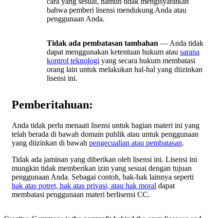
cara yang sesuai, namun tidak mengisyaratkan
bahwa pemberi lisensi mendukung Anda atau
penggunaan Anda.
Tidak ada pembatasan tambahan
— Anda tidak
dapat menggunakan ketentuan hukum atau
sarana
kontrol teknologi
yang secara hukum membatasi
orang lain untuk melakukan hal-hal yang diizinkan
lisensi ini.
Pemberitahuan:
Anda tidak perlu menaati lisensi untuk bagian materi ini yang
telah berada di bawah domain publik atau untuk penggunaan
yang diizinkan di bawah
pengecualian atau pembatasan
.
Tidak ada jaminan yang diberikan oleh lisensi ini. Lisensi ini
mungkin tidak memberikan izin yang sesuai dengan tujuan
penggunaan Anda. Sebagai contoh, hak-hak lainnya seperti
hak atas potret, hak atas privasi, atau hak moral
dapat
membatasi penggunaan materi berlisensi CC.