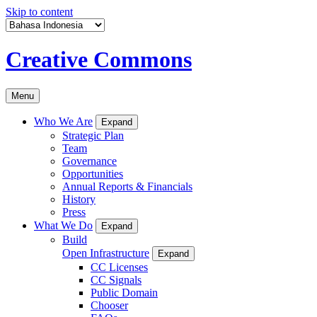
Skip to content
Creative Commons
Menu
Who We Are
Expand
Strategic Plan
Team
Governance
Opportunities
Annual Reports & Financials
History
Press
What We Do
Expand
Build
Open Infrastructure
Expand
CC Licenses
CC Signals
Public Domain
Chooser