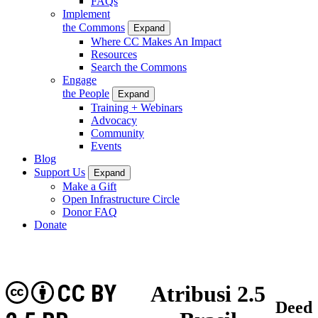
FAQs
Implement
the Commons
Expand
Where CC Makes An Impact
Resources
Search the Commons
Engage
the People
Expand
Training + Webinars
Advocacy
Community
Events
Blog
Support Us
Expand
Make a Gift
Open Infrastructure Circle
Donor FAQ
Donate
CC BY
Atribusi 2.5
Deed