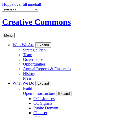
Hoppa över till innehåll
Creative Commons
Menu
Who We Are
Expand
Strategic Plan
Team
Governance
Opportunities
Annual Reports & Financials
History
Press
What We Do
Expand
Build
Open Infrastructure
Expand
CC Licenses
CC Signals
Public Domain
Chooser