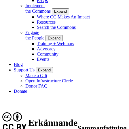
FAQs
Implement
the Commons
Expand
Where CC Makes An Impact
Resources
Search the Commons
Engage
the People
Expand
Training + Webinars
Advocacy
Community
Events
Blog
Support Us
Expand
Make a Gift
Open Infrastructure Circle
Donor FAQ
Donate
Erkännande
CC BY
Sammanfattning