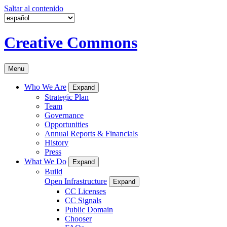
Saltar al contenido
Creative Commons
Menu
Who We Are
Expand
Strategic Plan
Team
Governance
Opportunities
Annual Reports & Financials
History
Press
What We Do
Expand
Build
Open Infrastructure
Expand
CC Licenses
CC Signals
Public Domain
Chooser