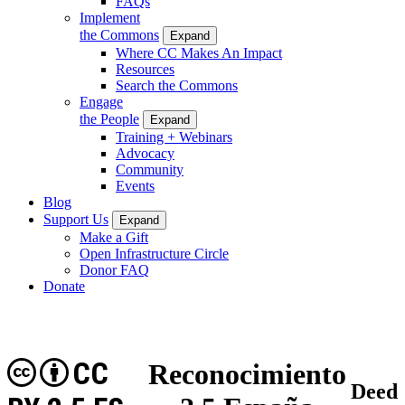
FAQs
Implement
the Commons
Expand
Where CC Makes An Impact
Resources
Search the Commons
Engage
the People
Expand
Training + Webinars
Advocacy
Community
Events
Blog
Support Us
Expand
Make a Gift
Open Infrastructure Circle
Donor FAQ
Donate
CC
Reconocimiento
Deed