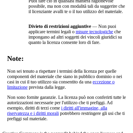
Puoi fare ciò in qualsiasi maniera ragionevole
possibile, ma non con modalità tali da suggerire che
il licenziante avalli te o il tuo utilizzo del materiale.
Divieto di restrizioni aggiuntive
— Non puoi
applicare termini legali o
misure tecnologiche
che
impongano ad altri soggetti dei vincoli giuridici su
quanto la licenza consente loro di fare.
Note:
Non sei tenuto a rispettare i termini della licenza per quelle
componenti del materiale che siano in pubblico dominio o nei
casi in cui il tuo utilizzo sia consentito da una
eccezione o
limitazione
prevista dalla legge.
Non sono fornite garanzie. La licenza può non conferirti tutte le
autorizzazioni necessarie per l'utilizzo che ti prefiggi. Ad
esempio, diritti di terzi come
i diritti all'immagine, alla
riservatezza e i diritti morali
potrebbero restringere gli usi che ti
prefiggi sul materiale.