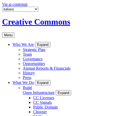
Vai ai contenuti
Creative Commons
Menu
Who We Are
Expand
Strategic Plan
Team
Governance
Opportunities
Annual Reports & Financials
History
Press
What We Do
Expand
Build
Open Infrastructure
Expand
CC Licenses
CC Signals
Public Domain
Chooser