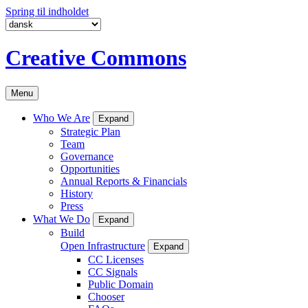
Spring til indholdet
Creative Commons
Menu
Who We Are
Expand
Strategic Plan
Team
Governance
Opportunities
Annual Reports & Financials
History
Press
What We Do
Expand
Build
Open Infrastructure
Expand
CC Licenses
CC Signals
Public Domain
Chooser