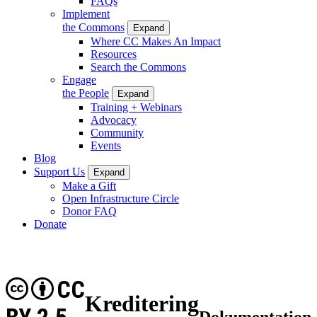
FAQs
Implement
the Commons
Expand
Where CC Makes An Impact
Resources
Search the Commons
Engage
the People
Expand
Training + Webinars
Advocacy
Community
Events
Blog
Support Us
Expand
Make a Gift
Open Infrastructure Circle
Donor FAQ
Donate
CC
Kreditering
Dokumentation