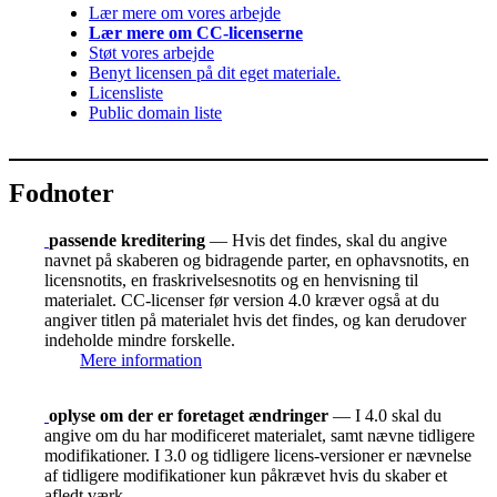
Lær mere om vores arbejde
Lær mere om CC-licenserne
Støt vores arbejde
Benyt licensen på dit eget materiale.
Licensliste
Public domain liste
Fodnoter
passende kreditering
— Hvis det findes, skal du angive
navnet på skaberen og bidragende parter, en ophavsnotits, en
licensnotits, en fraskrivelsesnotits og en henvisning til
materialet. CC-licenser før version 4.0 kræver også at du
angiver titlen på materialet hvis det findes, og kan derudover
indeholde mindre forskelle.
Mere information
oplyse om der er foretaget ændringer
— I 4.0 skal du
angive om du har modificeret materialet, samt nævne tidligere
modifikationer. I 3.0 og tidligere licens-versioner er nævnelse
af tidligere modifikationer kun påkrævet hvis du skaber et
afledt værk.