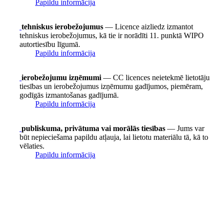
Papildu informācija
tehniskus ierobežojumus
— Licence aizliedz izmantot
tehniskus ierobežojumus, kā tie ir norādīti 11. punktā WIPO
autortiesību līgumā.
Papildu informācija
ierobežojumu izņēmumi
— CC licences neietekmē lietotāju
tiesības un ierobežojumus izņēmumu gadījumos, piemēram,
godīgās izmantošanas gadījumā.
Papildu informācija
publiskuma, privātuma vai morālās tiesības
— Jums var
būt nepieciešama papildu atļauja, lai lietotu materiālu tā, kā to
vēlaties.
Papildu informācija