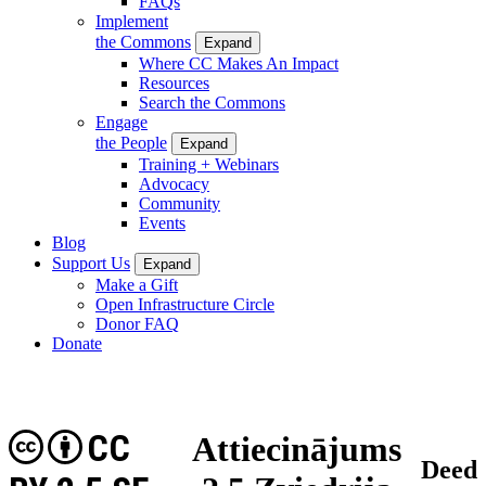
FAQs
Implement
the Commons
Expand
Where CC Makes An Impact
Resources
Search the Commons
Engage
the People
Expand
Training + Webinars
Advocacy
Community
Events
Blog
Support Us
Expand
Make a Gift
Open Infrastructure Circle
Donor FAQ
Donate
CC
Attiecinājums
Deed