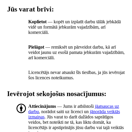
Jūs varat brīvi:
Koplietot
— kopēt un izplatīt darbu tālāk jebkādā
vidē un formātā jebkurām vajadzībām, arī
komerciāli.
Pielāgot
— remiksēt un pārveidot darbu, kā arī
veidot jaunu uz esošā pamata jebkurām vajadzībām,
arī komerciāli.
Licencētājs nevar atsaukt šīs tiesības, ja jūs ievērojat
šos licences noteikumus.
Ievērojot sekojošus nosacījumus:
Attiecinājums
— Jums ir atbilstoši
jāatsaucas uz
darbu
, norādot saiti uz licenci un
jānorāda veiktās
izmaiņas
. Jūs varat to darīt dažādos saprātīgos
veidos, bet noteikti ne tā, kas liktu domāt, ka
licencētājs ir apstiprinājis jūsu darbu vai tajā veiktās