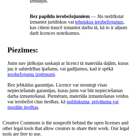
izmaiņas.
Bez papildu ierobežojumiem
— Jūs nedrīkstat
izmantot juridiskus vai
tehniskus ierobežojumus
,
kas citiem traucē izmantot darbu tā, kā to ir atļauts
darīt licences noteikumos.
Piezīmes:
Jums nav jārīkojas saskaņā ar licenci tā materiāla daļām, kuras
jau ir sabiedrības īpašums, vai gadījumos, kad ir spēkā
ierobežojumu izņēmumi
.
Bez jebkādas garantijas. Licence var nesniegt visas
nepieciešamās garantijas, kuras jums var būt nepieciešamas
darba izmantošanai. Piemēram, materiāla izmantošanas veidus
var ierobežot citas tiesības, kā
publiskuma, privātuma vai
morālās tiesības
.
Creative Commons is the nonprofit behind the open licenses and
other legal tools that allow creators to share their work. Our legal
tools are free to use.