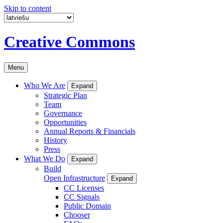
Skip to content
Creative Commons
Menu
Who We Are
Expand
Strategic Plan
Team
Governance
Opportunities
Annual Reports & Financials
History
Press
What We Do
Expand
Build
Open Infrastructure
Expand
CC Licenses
CC Signals
Public Domain
Chooser