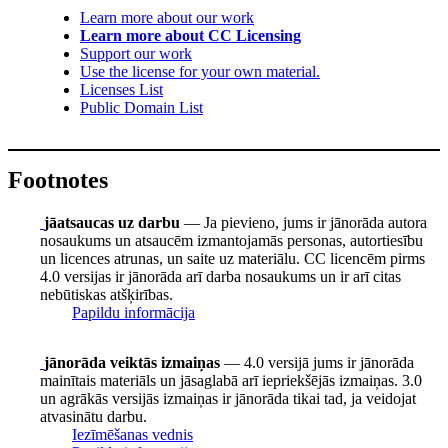
Learn more about our work
Learn more about CC Licensing
Support our work
Use the license for your own material.
Licenses List
Public Domain List
Footnotes
jāatsaucas uz darbu
— Ja pievieno, jums ir jānorāda autora
nosaukums un atsaucēm izmantojamās personas, autortiesību
un licences atrunas, un saite uz materiālu. CC licencēm pirms
4.0 versijas ir jānorāda arī darba nosaukums un ir arī citas
nebūtiskas atšķirības.
Papildu informācija
jānorāda veiktās izmaiņas
— 4.0 versijā jums ir jānorāda
mainītais materiāls un jāsaglabā arī iepriekšējās izmaiņas. 3.0
un agrākās versijās izmaiņas ir jānorāda tikai tad, ja veidojat
atvasinātu darbu.
Iezīmēšanas vednis