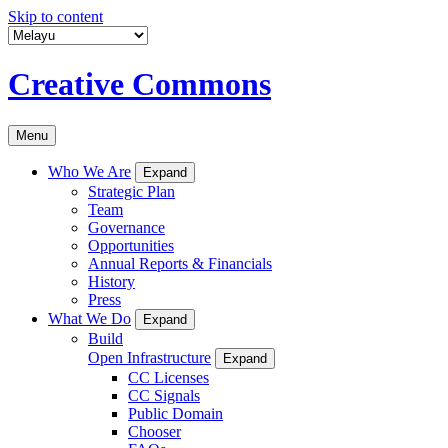
Skip to content
Creative Commons
Menu
Who We Are
Expand
Strategic Plan
Team
Governance
Opportunities
Annual Reports & Financials
History
Press
What We Do
Expand
Build
Open Infrastructure
Expand
CC Licenses
CC Signals
Public Domain
Chooser