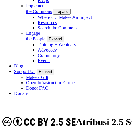
FAQs
Implement
the Commons
Expand
Where CC Makes An Impact
Resources
Search the Commons
Engage
the People
Expand
Training + Webinars
Advocacy
Community
Events
Blog
Support Us
Expand
Make a Gift
Open Infrastructure Circle
Donor FAQ
Donate
CC BY 2.5 SE
Atribusi 2.5 