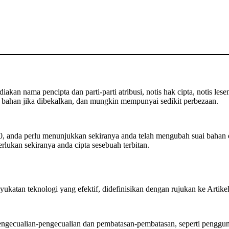
kan nama pencipta dan parti-parti atribusi, notis hak cipta, notis lese
bahan jika dibekalkan, dan mungkin mempunyai sedikit perbezaan.
 anda perlu menunjukkan sekiranya anda telah mengubah suai bahan 
rlukan sekiranya anda cipta sesebuah terbitan.
ukatan teknologi yang efektif, didefinisikan dengan rujukan ke Artik
ecualian-pengecualian dan pembatasan-pembatasan, seperti pengguna