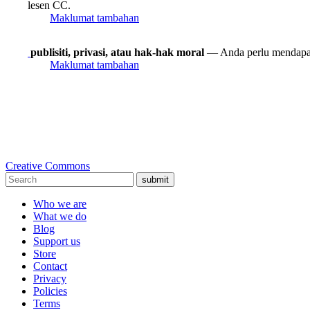
lesen CC.
Maklumat tambahan
publisiti, privasi, atau hak-hak moral
— Anda perlu mendapat
Maklumat tambahan
Creative Commons
submit
Who we are
What we do
Blog
Support us
Store
Contact
Privacy
Policies
Terms