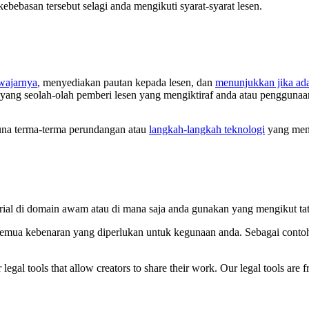
bebasan tersebut selagi anda mengikuti syarat-syarat lesen.
ewajarnya
, menyediakan pautan kepada lesen, dan
menunjukkan jika ad
 yang seolah-olah pemberi lesen yang mengiktiraf anda atau penggunaa
na terma-terma perundangan atau
langkah-langkah teknologi
yang meny
rial di domain awam atau di mana saja anda gunakan yang mengikut ta
semua kebenaran yang diperlukan untuk kegunaan anda. Sebagai contoh,
gal tools that allow creators to share their work. Our legal tools are fr