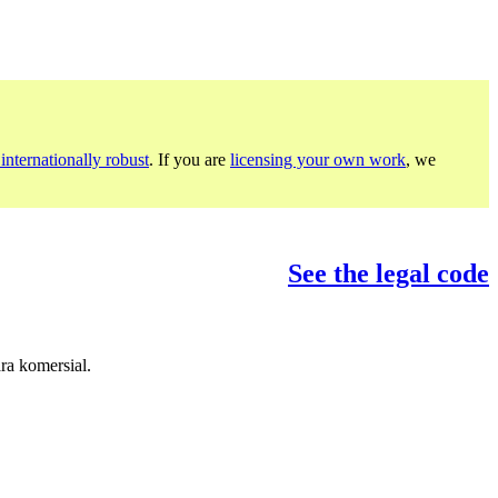
internationally robust
. If you are
licensing your own work
, we
See the legal code
ra komersial.